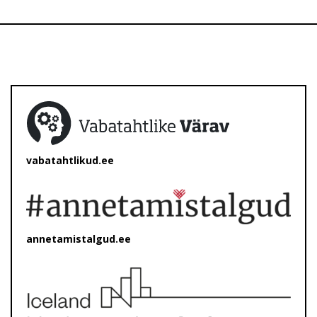
vabatahtlikud.ee
annetamistalgud.ee