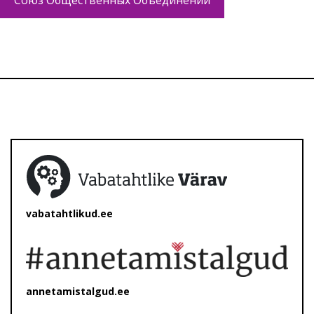
Союз Общественных Объединений
vabatahtlikud.ee
annetamistalgud.ee