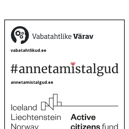
vabatahtlikud.ee
annetamistalgud.ee