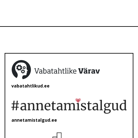
vabatahtlikud.ee
annetamistalgud.ee