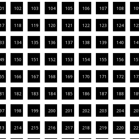
01
102
103
104
105
106
107
108
10
17
118
119
120
121
122
123
124
12
33
134
135
136
137
138
139
140
14
49
150
151
152
153
154
155
156
15
65
166
167
168
169
170
171
172
17
81
182
183
184
185
186
187
188
18
97
198
199
200
201
202
203
204
20
13
214
215
216
217
218
219
220
22