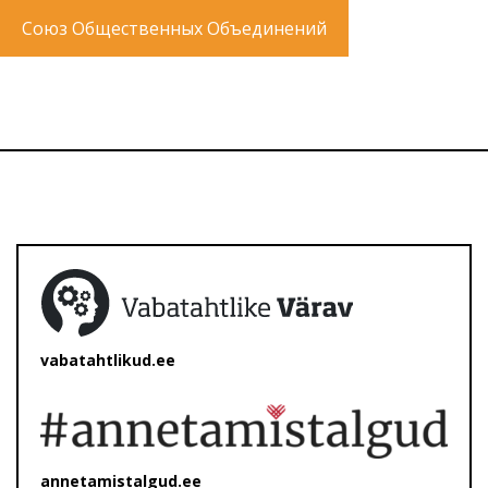
Союз Общественных Объединений
vabatahtlikud.ee
annetamistalgud.ee