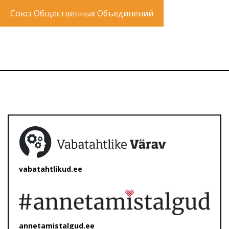
Союз Общественных Объединений
vabatahtlikud.ee
annetamistalgud.ee