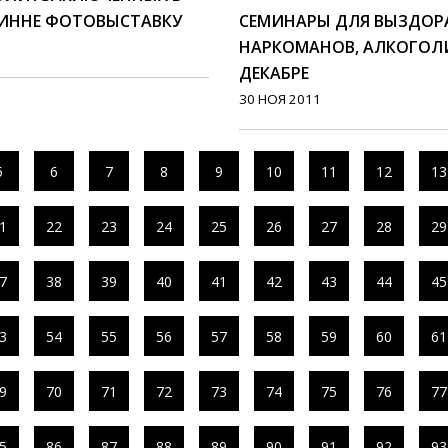
ЛИННЕ ФОТОВЫСТАВКУ
СЕМИНАРЫ ДЛЯ ВЫЗДО
НАРКОМАНОВ, АЛКОГОЛИ
ДЕКАБРЕ
30 НОЯ 2011
5
6
7
8
9
10
11
12
13
1
22
23
24
25
26
27
28
29
7
38
39
40
41
42
43
44
45
3
54
55
56
57
58
59
60
61
9
70
71
72
73
74
75
76
77
5
86
87
88
89
90
91
92
93