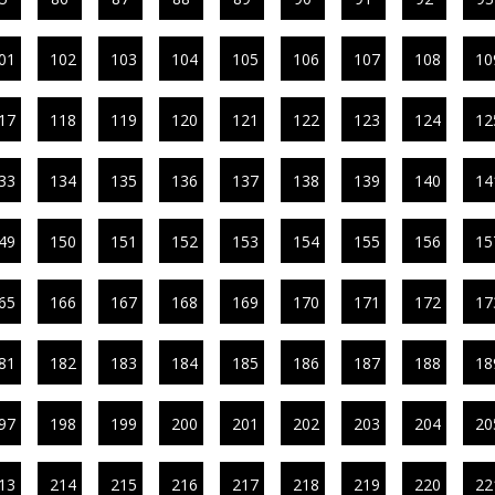
01
102
103
104
105
106
107
108
10
17
118
119
120
121
122
123
124
12
33
134
135
136
137
138
139
140
14
49
150
151
152
153
154
155
156
15
65
166
167
168
169
170
171
172
17
81
182
183
184
185
186
187
188
18
97
198
199
200
201
202
203
204
20
13
214
215
216
217
218
219
220
22