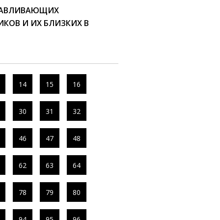
РАВЛИВАЮЩИХ
КОВ И ИХ БЛИЗКИХ В
14
15
16
30
31
32
46
47
48
62
63
64
78
79
80
94
95
96