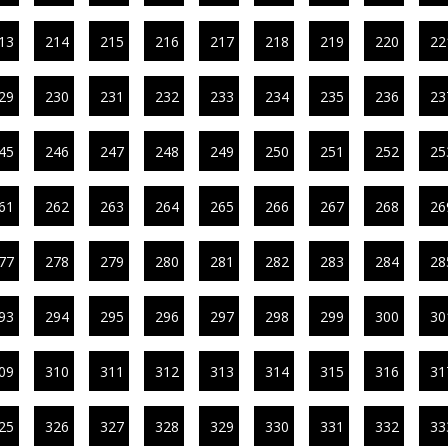
13
214
215
216
217
218
219
220
22
29
230
231
232
233
234
235
236
23
45
246
247
248
249
250
251
252
25
61
262
263
264
265
266
267
268
26
77
278
279
280
281
282
283
284
28
93
294
295
296
297
298
299
300
30
09
310
311
312
313
314
315
316
31
25
326
327
328
329
330
331
332
33