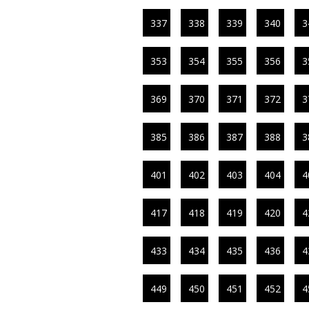
337
338
339
340
3
353
354
355
356
3
369
370
371
372
3
385
386
387
388
3
401
402
403
404
4
417
418
419
420
4
433
434
435
436
4
449
450
451
452
4