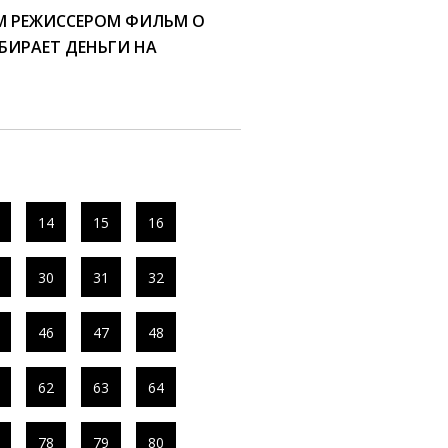
 РЕЖИССЕРОМ ФИЛЬМ О
БИРАЕТ ДЕНЬГИ НА
14
15
16
30
31
32
46
47
48
62
63
64
78
79
80