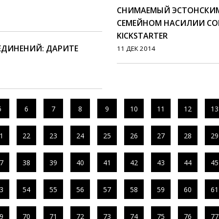
СНИМАЕМЫЙ ЭСТОНСКИМ
СЕМЕЙНОМ НАСИЛИИ СО
KICKSTARTER
ЕДИНЕНИЙ: ДАРИТЕ
11 ДЕК 2014
5
6
7
8
9
10
11
12
13
1
22
23
24
25
26
27
28
29
7
38
39
40
41
42
43
44
45
3
54
55
56
57
58
59
60
61
9
70
71
72
73
74
75
76
77