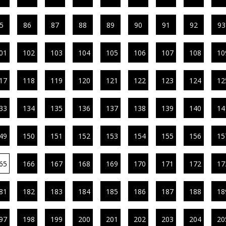
5
86
87
88
89
90
91
92
93
01
102
103
104
105
106
107
108
10
17
118
119
120
121
122
123
124
12
33
134
135
136
137
138
139
140
14
49
150
151
152
153
154
155
156
15
65
166
167
168
169
170
171
172
17
81
182
183
184
185
186
187
188
18
97
198
199
200
201
202
203
204
20