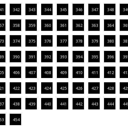
41
342
343
344
345
346
347
348
34
57
358
359
360
361
362
363
364
36
73
374
375
376
377
378
379
380
38
89
390
391
392
393
394
395
396
39
05
406
407
408
409
410
411
412
41
21
422
423
424
425
426
427
428
42
37
438
439
440
441
442
443
444
44
53
454