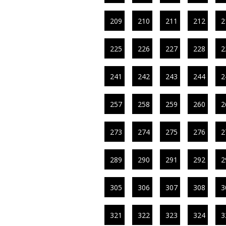
209
210
211
212
2
225
226
227
228
2
241
242
243
244
2
257
258
259
260
2
273
274
275
276
2
289
290
291
292
2
305
306
307
308
3
321
322
323
324
3