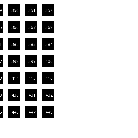
9
350
351
352
5
366
367
368
1
382
383
384
7
398
399
400
3
414
415
416
9
430
431
432
5
446
447
448