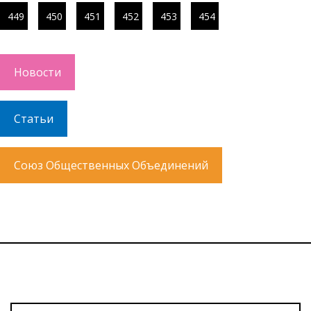
449
450
451
452
453
454
Новости
Статьи
Союз Общественных Объединений