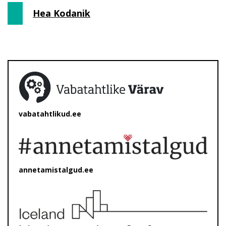
Hea Kodanik
vabatahtlikud.ee
annetamistalgud.ee