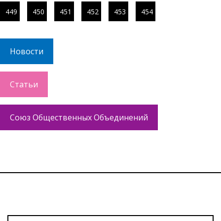
449
450
451
452
453
454
Новости
Статьи
Союз Общественных Объединений