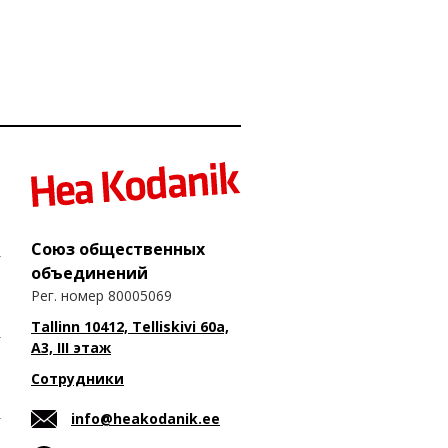
Союз общественных
объединений
Рег. номер 80005069
Tallinn 10412, Telliskivi 60a,
A3, III этаж
Сотрудники
info@heakodanik.ee