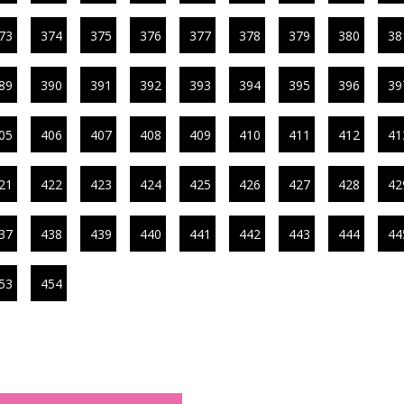
73
374
375
376
377
378
379
380
38
89
390
391
392
393
394
395
396
39
05
406
407
408
409
410
411
412
41
21
422
423
424
425
426
427
428
42
37
438
439
440
441
442
443
444
44
53
454