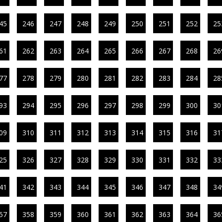
45
246
247
248
249
250
251
252
25
61
262
263
264
265
266
267
268
26
77
278
279
280
281
282
283
284
28
93
294
295
296
297
298
299
300
30
09
310
311
312
313
314
315
316
31
25
326
327
328
329
330
331
332
33
41
342
343
344
345
346
347
348
34
57
358
359
360
361
362
363
364
36