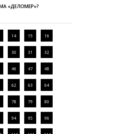
МА «ДЕЛОМЕР»?
14
15
16
30
31
32
46
47
48
62
63
64
78
79
80
94
95
96