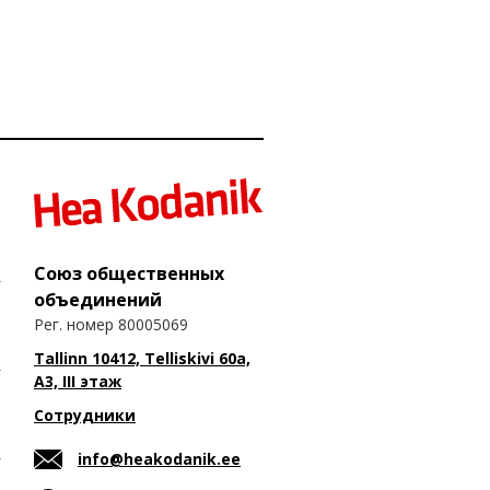
Союз общественных
объединений
Рег. номер 80005069
Tallinn 10412, Telliskivi 60a,
A3, III этаж
Сотрудники
info@heakodanik.ee