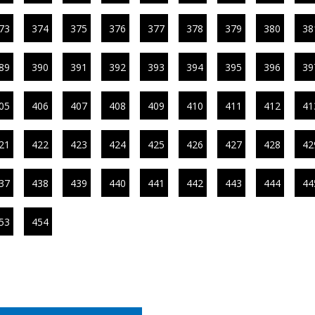
73
374
375
376
377
378
379
380
38
89
390
391
392
393
394
395
396
39
05
406
407
408
409
410
411
412
41
21
422
423
424
425
426
427
428
42
37
438
439
440
441
442
443
444
44
53
454