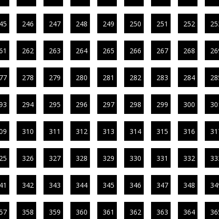
45
246
247
248
249
250
251
252
25
61
262
263
264
265
266
267
268
26
77
278
279
280
281
282
283
284
28
93
294
295
296
297
298
299
300
30
09
310
311
312
313
314
315
316
31
25
326
327
328
329
330
331
332
33
41
342
343
344
345
346
347
348
34
57
358
359
360
361
362
363
364
36