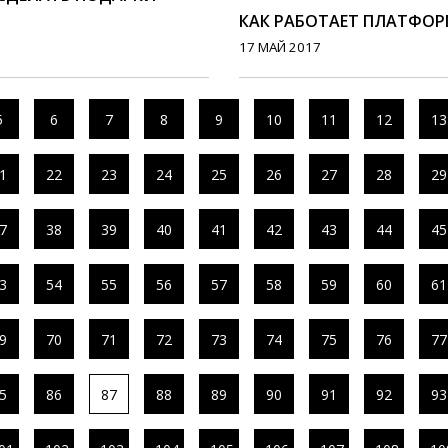
КАК РАБОТАЕТ ПЛАТФОР
17 МАЙ 2017
5
6
7
8
9
10
11
12
13
1
22
23
24
25
26
27
28
29
7
38
39
40
41
42
43
44
45
3
54
55
56
57
58
59
60
61
9
70
71
72
73
74
75
76
77
5
86
87
88
89
90
91
92
93