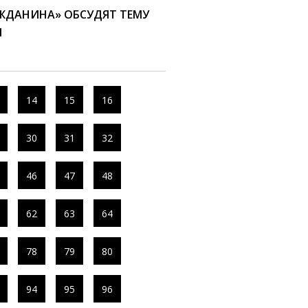
АЖДАНИНА» ОБСУДЯТ ТЕМУ
Я
14
15
16
30
31
32
46
47
48
62
63
64
78
79
80
94
95
96