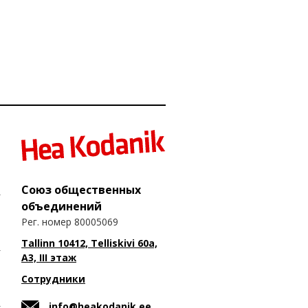
Союз общественных
объединений
Рег. номер 80005069
Tallinn 10412, Telliskivi 60a,
A3, III этаж
Сотрудники
info@heakodanik.ee