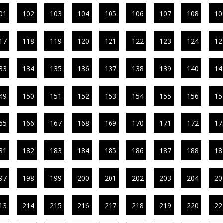
01
102
103
104
105
106
107
108
10
17
118
119
120
121
122
123
124
12
33
134
135
136
137
138
139
140
14
49
150
151
152
153
154
155
156
15
65
166
167
168
169
170
171
172
17
81
182
183
184
185
186
187
188
18
97
198
199
200
201
202
203
204
20
13
214
215
216
217
218
219
220
22