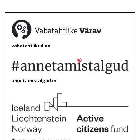
vabatahtlikud.ee
annetamistalgud.ee