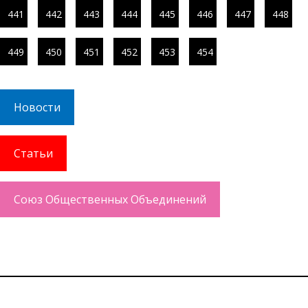
441
442
443
444
445
446
447
448
449
450
451
452
453
454
Новости
Статьи
Союз Общественных Объединений