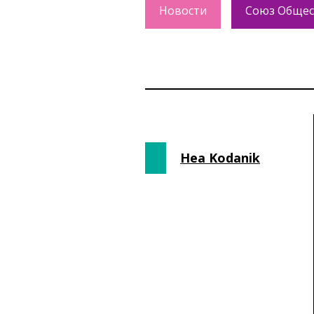
Новости
Союз Общес
Hea Kodanik