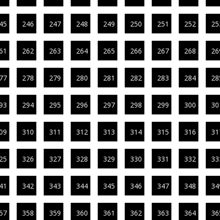
45
246
247
248
249
250
251
252
25
61
262
263
264
265
266
267
268
26
77
278
279
280
281
282
283
284
28
93
294
295
296
297
298
299
300
30
09
310
311
312
313
314
315
316
31
25
326
327
328
329
330
331
332
33
41
342
343
344
345
346
347
348
34
57
358
359
360
361
362
363
364
36