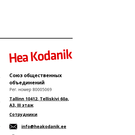
Союз общественных
объединений
Рег. номер 80005069
Tallinn 10412, Telliskivi 60a,
A3, III этаж
Сотрудники
info@heakodanik.ee