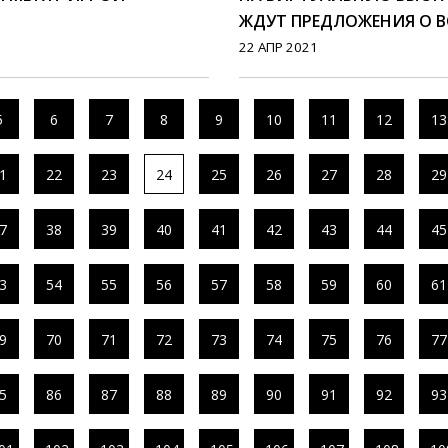
ЖДУТ ПРЕДЛОЖЕНИЯ О 
22 АПР 2021
5
6
7
8
9
10
11
12
13
1
22
23
24
25
26
27
28
29
7
38
39
40
41
42
43
44
45
3
54
55
56
57
58
59
60
61
9
70
71
72
73
74
75
76
77
5
86
87
88
89
90
91
92
93