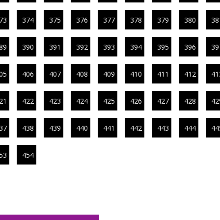
73
374
375
376
377
378
379
380
38
89
390
391
392
393
394
395
396
39
05
406
407
408
409
410
411
412
41
21
422
423
424
425
426
427
428
42
37
438
439
440
441
442
443
444
44
53
454