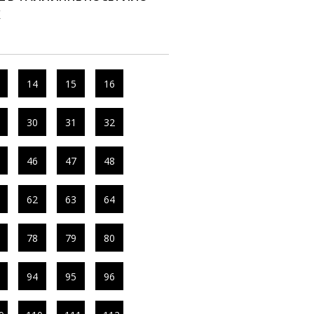
К
14
15
16
30
31
32
46
47
48
62
63
64
78
79
80
94
95
96