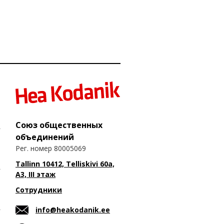
Союз общественных
объединений
Рег. номер 80005069
Tallinn 10412, Telliskivi 60a,
A3, III этаж
Сотрудники
info@heakodanik.ee