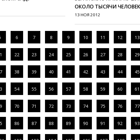
ОКОЛО ТЫСЯЧИ ЧЕЛОВЕ
13 НОЯ 2012
5
6
7
8
9
10
11
12
13
1
22
23
24
25
26
27
28
29
7
38
39
40
41
42
43
44
45
3
54
55
56
57
58
59
60
61
9
70
71
72
73
74
75
76
77
5
86
87
88
89
90
91
92
93