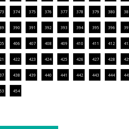
73
374
375
376
377
378
379
380
38
89
390
391
392
393
394
395
396
39
05
406
407
408
409
410
411
412
41
21
422
423
424
425
426
427
428
42
37
438
439
440
441
442
443
444
44
53
454