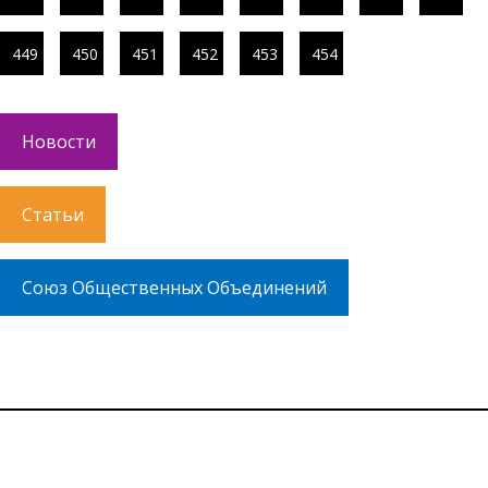
449
450
451
452
453
454
Новости
Статьи
Союз Общественных Объединений