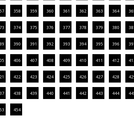
57
358
359
360
361
362
363
364
36
73
374
375
376
377
378
379
380
38
89
390
391
392
393
394
395
396
39
05
406
407
408
409
410
411
412
41
21
422
423
424
425
426
427
428
42
37
438
439
440
441
442
443
444
44
53
454