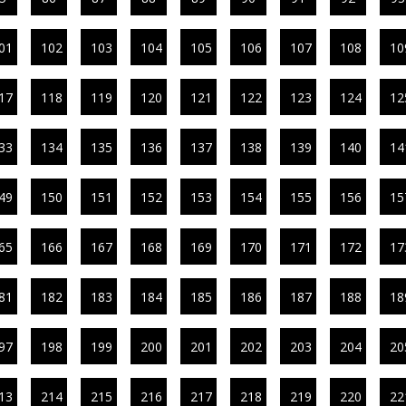
01
102
103
104
105
106
107
108
10
17
118
119
120
121
122
123
124
12
33
134
135
136
137
138
139
140
14
49
150
151
152
153
154
155
156
15
65
166
167
168
169
170
171
172
17
81
182
183
184
185
186
187
188
18
97
198
199
200
201
202
203
204
20
13
214
215
216
217
218
219
220
22