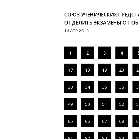
СОЮЗ УЧЕНИЧЕСКИХ ПРЕДСТ
ОТДЕЛИТЬ ЭКЗАМЕНЫ ОТ ОБ
16 АПР 2013
1
2
3
4
17
18
19
20
2
33
34
35
36
3
49
50
51
52
5
65
66
67
68
6
81
82
83
84
8