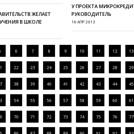
У ПРОЕКТА МИКРОКРЕДИ
АВИТЕЛЬСТВ ЖЕЛАЕТ
РУКОВОДИТЕЛЬ
УЧЕНИЯ В ШКОЛЕ
16 АПР 2013
5
6
7
8
9
10
11
12
13
1
22
23
24
25
26
27
28
29
7
38
39
40
41
42
43
44
45
3
54
55
56
57
58
59
60
61
9
70
71
72
73
74
75
76
77
5
86
87
88
89
90
91
92
93