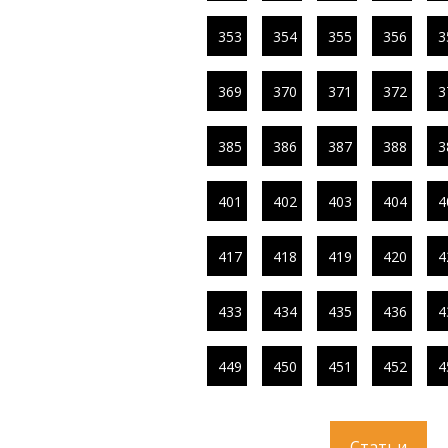
353
354
355
356
3
369
370
371
372
3
385
386
387
388
3
401
402
403
404
4
417
418
419
420
4
433
434
435
436
4
449
450
451
452
4
Статьи