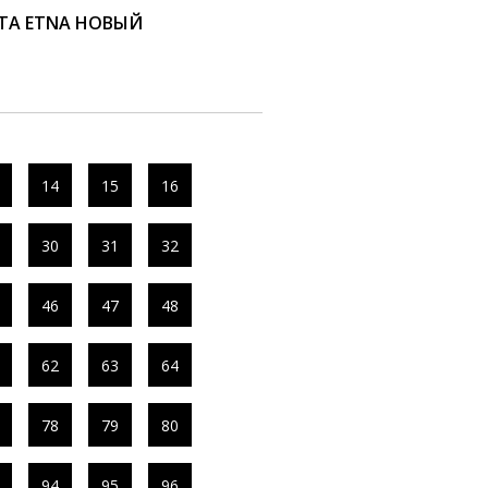
ТА ETNA НОВЫЙ
14
15
16
30
31
32
46
47
48
62
63
64
78
79
80
94
95
96