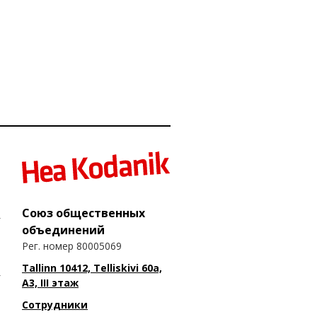
Союз общественных
объединений
Рег. номер 80005069
Tallinn 10412, Telliskivi 60a,
A3, III этаж
Сотрудники