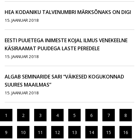
HEA KODANIKU TALVENUMBRI MÄRKSÕNAKS ON DIGI
15. JAANUAR 2018
EESTI PUUETEGA INIMESTE KOJAL ILMUS VENEKEELNE
KÄSIRAAMAT PUUDEGA LASTE PEREDELE
15. JAANUAR 2018
ALGAB SEMINARIDE SARI “VÄIKESED KOGUKONNAD
SUURES MAAILMAS”
15. JAANUAR 2018
1
2
3
4
5
6
7
8
9
10
11
12
13
14
15
16