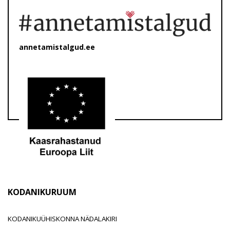
annetamistalgud.ee
KODANIKURUUM
KODANIKUÜHISKONNA NÄDALAKIRI