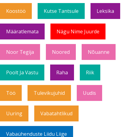
Koostöö
Kutse Tantsule
Leksika
Määratlemata
Nägu Nime Juurde
Noor Tegija
Noored
Nõuanne
Poolt Ja Vastu
Raha
Riik
Töö
Tulevikujuhid
Uudis
Uuring
Vabatahtlikud
Vabaühenduste Liidu Liige