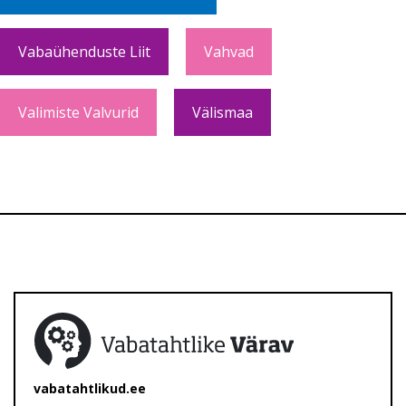
Vabaühenduste Liit
Vahvad
Valimiste Valvurid
Välismaa
vabatahtlikud.ee