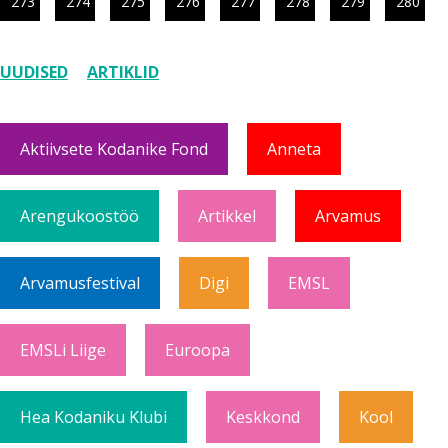
273
274
275
276
277
278
279
280
UUDISED
ARTIKLID
Aktiivsete Kodanike Fond
Anneta
Arengukoostöö
Artikkel
Arvamus
Arvamusfestival
Digi
EMSL
EMSLi Liige
Euroopa
Hea Kodaniku Klubi
Keskkond
Kool