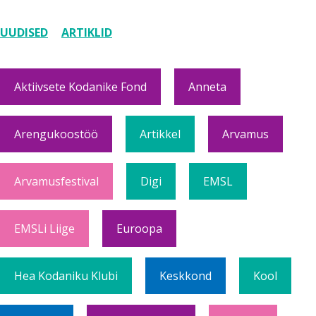
UUDISED
ARTIKLID
Aktiivsete Kodanike Fond
Anneta
Arengukoostöö
Artikkel
Arvamus
Arvamusfestival
Digi
EMSL
EMSLi Liige
Euroopa
Hea Kodaniku Klubi
Keskkond
Kool