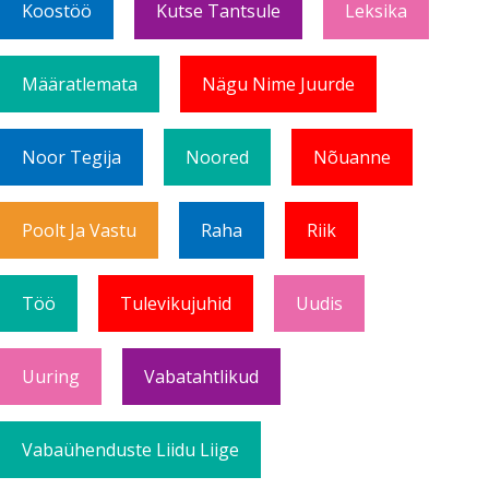
Koostöö
Kutse Tantsule
Leksika
Määratlemata
Nägu Nime Juurde
Noor Tegija
Noored
Nõuanne
Poolt Ja Vastu
Raha
Riik
Töö
Tulevikujuhid
Uudis
Uuring
Vabatahtlikud
Vabaühenduste Liidu Liige