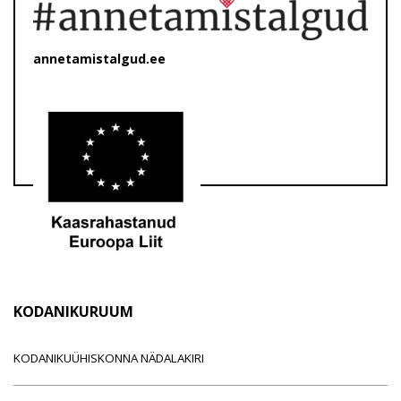
annetamistalgud.ee
KODANIKURUUM
KODANIKUÜHISKONNA NÄDALAKIRI