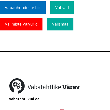
Vabaühenduste Liit
Vahvad
Valimiste Valvurid
Välismaa
vabatahtlikud.ee