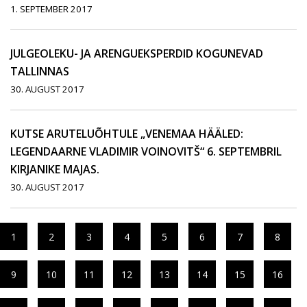
1. SEPTEMBER 2017
JULGEOLEKU- JA ARENGUEKSPERDID KOGUNEVAD
TALLINNAS
30. AUGUST 2017
KUTSE ARUTELUÕHTULE „VENEMAA HÄÄLED:
LEGENDAARNE VLADIMIR VOINOVITŠ“ 6. SEPTEMBRIL
KIRJANIKE MAJAS.
30. AUGUST 2017
1
2
3
4
5
6
7
8
9
10
11
12
13
14
15
16