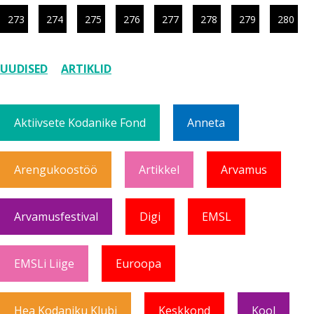
273
274
275
276
277
278
279
280
UUDISED
ARTIKLID
Aktiivsete Kodanike Fond
Anneta
Arengukoostöö
Artikkel
Arvamus
Arvamusfestival
Digi
EMSL
EMSLi Liige
Euroopa
Hea Kodaniku Klubi
Keskkond
Kool