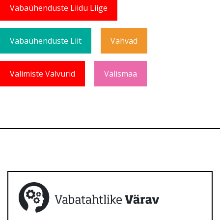
Vabaühenduste Liidu Liige
Vabaühenduste Liit
Vahvad
Valimiste Valvurid
Välismaa