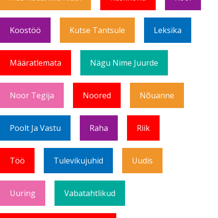
Koostöö
Kutse Tantsule
Leksika
Määratlemata
Nägu Nime Juurde
Noor Tegija
Noored
Nõuanne
Poolt Ja Vastu
Raha
Riik
Töö
Tulevikujuhid
Uudis
Uuring
Vabatahtlikud