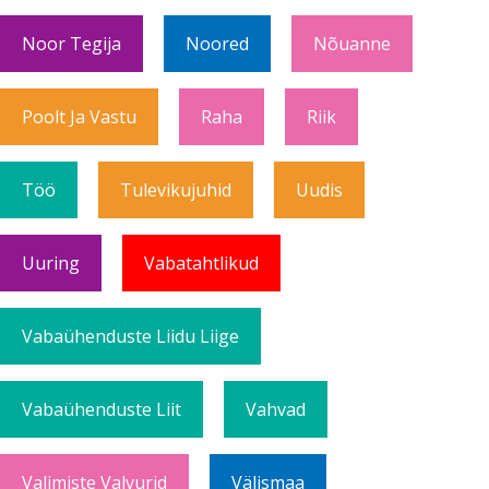
Noor Tegija
Noored
Nõuanne
Poolt Ja Vastu
Raha
Riik
Töö
Tulevikujuhid
Uudis
Uuring
Vabatahtlikud
Vabaühenduste Liidu Liige
Vabaühenduste Liit
Vahvad
Valimiste Valvurid
Välismaa