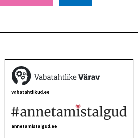
vabatahtlikud.ee
annetamistalgud.ee