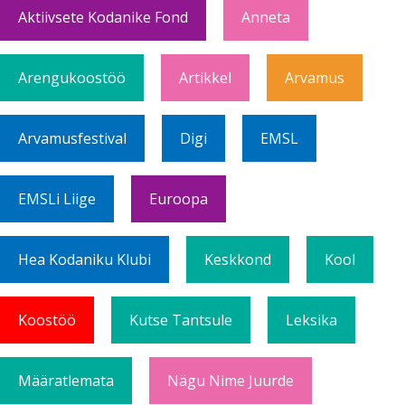
Aktiivsete Kodanike Fond
Anneta
Arengukoostöö
Artikkel
Arvamus
Arvamusfestival
Digi
EMSL
EMSLi Liige
Euroopa
Hea Kodaniku Klubi
Keskkond
Kool
Koostöö
Kutse Tantsule
Leksika
Määratlemata
Nägu Nime Juurde