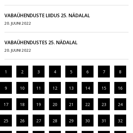
VABAÜHENDUSTE LIIDUS 25. NÄDALAL
20. JUUNI 2022
VABAÜHENDUSTES 25. NÄDALAL
20. JUUNI 2022
1
2
3
4
5
6
7
8
9
10
11
12
13
14
15
16
17
18
19
20
21
22
23
24
25
26
27
28
29
30
31
32