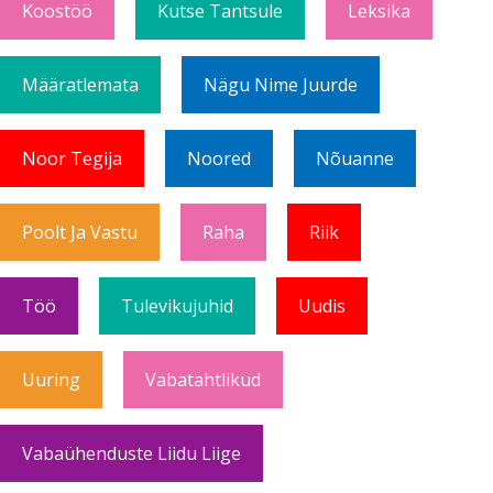
Koostöö
Kutse Tantsule
Leksika
Määratlemata
Nägu Nime Juurde
Noor Tegija
Noored
Nõuanne
Poolt Ja Vastu
Raha
Riik
Töö
Tulevikujuhid
Uudis
Uuring
Vabatahtlikud
Vabaühenduste Liidu Liige