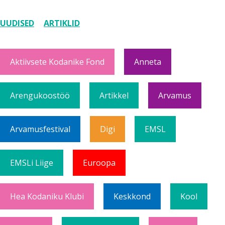
UUDISED
ARTIKLID
Aktiivsete Kodanike Fond
Anneta
Arengukoostöö
Artikkel
Arvamus
Arvamusfestival
Digi
EMSL
EMSLi Liige
Euroopa
Hea Kodaniku Klubi
Keskkond
Kool