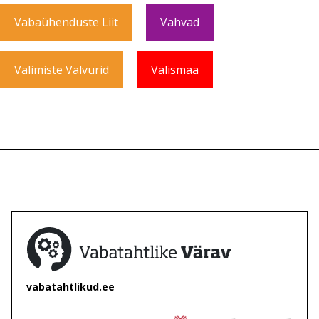
Vabaühenduste Liit
Vahvad
Valimiste Valvurid
Välismaa
vabatahtlikud.ee