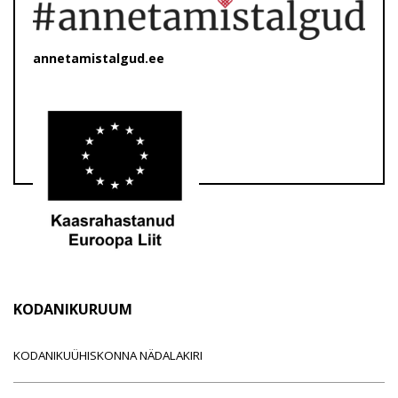
annetamistalgud.ee
KODANIKURUUM
KODANIKUÜHISKONNA NÄDALAKIRI