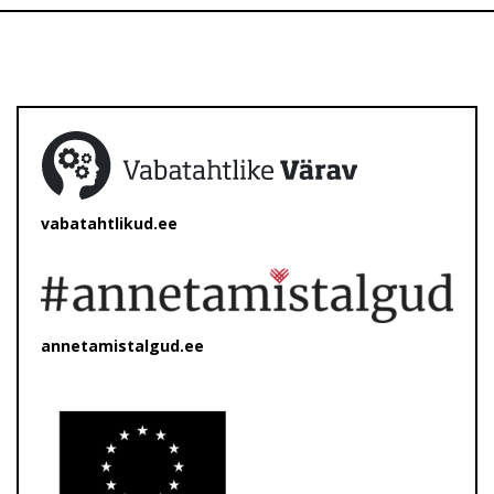
vabatahtlikud.ee
annetamistalgud.ee