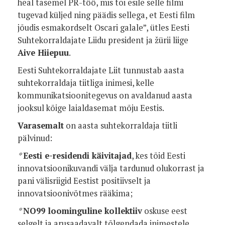
heal tasemel PR-töö, mis tõi esile selle filmi
tugevad küljed ning päädis sellega, et Eesti film
jõudis esmakordselt Oscari galale”, ütles Eesti
Suhtekorraldajate Liidu president ja žürii liige
Aive Hiiepuu
.
Eesti Suhtekorraldajate Liit tunnustab aasta
suhtekorraldaja tiitliga inimesi, kelle
kommunikatsioonitegevus on avaldanud aasta
jooksul kõige laialdasemat mõju Eestis.
Varasemalt
on aasta suhtekorraldaja tiitli
pälvinud:
*
Eesti e-residendi käivitajad
, kes tõid Eesti
innovatsioonikuvandi välja tardunud olukorrast ja
pani välisriigid Eestist positiivselt ja
innovatsioonivõtmes rääkima;
*
NO99 loominguline kollektiiv
oskuse eest
selgelt ja arusaadavalt tõlgendada inimestele