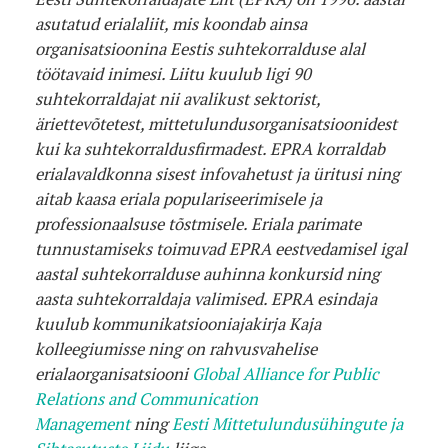
asutatud erialaliit, mis koondab ainsa
organisatsioonina Eestis suhtekorralduse alal
töötavaid inimesi. Liitu kuulub ligi 90
suhtekorraldajat nii avalikust sektorist,
äriettevõtetest, mittetulundusorganisatsioonidest
kui ka suhtekorraldusfirmadest. EPRA korraldab
erialavaldkonna sisest infovahetust ja üritusi ning
aitab kaasa eriala populariseerimisele ja
professionaalsuse tõstmisele. Eriala parimate
tunnustamiseks toimuvad EPRA eestvedamisel igal
aastal suhtekorralduse auhinna konkursid ning
aasta suhtekorraldaja valimised. EPRA esindaja
kuulub kommunikatsiooniajakirja Kaja
kolleegiumisse ning on rahvusvahelise
erialaorganisatsiooni
Global Alliance for Public
Relations and Communication
Management
ning
Eesti Mittetulundusühingute ja