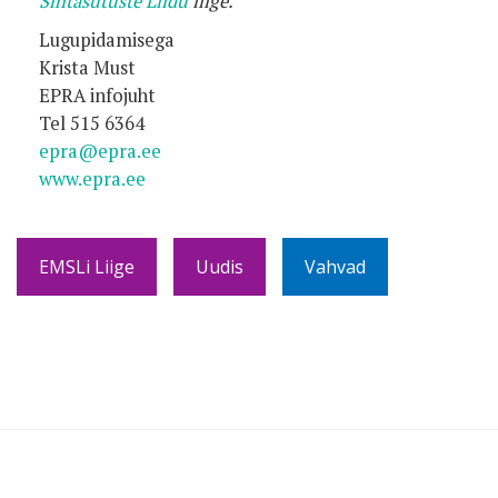
Sihtasutuste Liidu
liige.
Lugupidamisega
Krista Must
EPRA infojuht
Tel 515 6364
epra@epra.ee
www.epra.ee
EMSLi Liige
Uudis
Vahvad