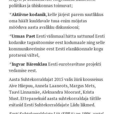
poliitikas ja ühiskonnas toimuvat;
*
Aktiivne kodanik
, kelle järjest parem suutlikkus
oma häält kuuldavale tuua enim mõjutas
mööduva aasta avalikku diskussiooni;
*
Urmas Paet
Eesti välismaal hätta sattunud Eesti
kodanike tagasitoomise eest kodumaale ning selle
kommunikeerimise eest Eesti elanikkonnale kogu
protsessi vältel,
*
Ingvar Bärenklau
Eesti euroteavituse projekti
vedamise eest.
Aasta Suhtekorraldajat 2015 valis žürii koosseisus
Aive Hiiepuu, Annela Laaneots, Margus Mets,
Taavi Linnamäe, Aleksandra Moorast, Krista
Must. Ettepanekuid aasta suhtekorraldaja tiitlile
esitasid Eesti Suhtekorraldajate Liidu liikmed.
Eesti Suhtekorraldajate Liit (EPRA) on 1996. aastal