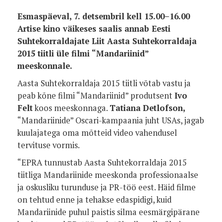
Esmaspäeval, 7. detsembril kell 15.00–16.00
Artise kino väikeses saalis annab Eesti
Suhtekorraldajate Liit Aasta Suhtekorraldaja
2015 tiitli üle filmi “Mandariinid”
meeskonnale.
Aasta Suhtekorraldaja 2015 tiitli võtab vastu ja
peab kõne filmi “Mandariinid” produtsent
Ivo
Felt
koos meeskonnaga.
Tatiana
Detlofson,
“Mandariinide” Oscari-kampaania juht USAs, jagab
kuulajatega oma mõtteid video vahendusel
tervituse vormis.
“EPRA tunnustab Aasta Suhtekorraldaja 2015
tiitliga Mandariinide meeskonda professionaalse
ja oskusliku turunduse ja PR-töö eest. Häid filme
on tehtud enne ja tehakse edaspidigi, kuid
Mandariinide puhul paistis silma eesmärgipärane