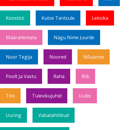
Koostöö
Kutse Tantsule
Leksika
Määratlemata
Nägu Nime Juurde
Noor Tegija
Noored
Nõuanne
Poolt Ja Vastu
Raha
Riik
Töö
Tulevikujuhid
Uudis
Uuring
Vabatahtlikud