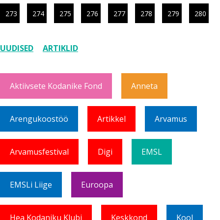
273
274
275
276
277
278
279
280
UUDISED
ARTIKLID
Aktiivsete Kodanike Fond
Anneta
Arengukoostöö
Artikkel
Arvamus
Arvamusfestival
Digi
EMSL
EMSLi Liige
Euroopa
Hea Kodaniku Klubi
Keskkond
Kool