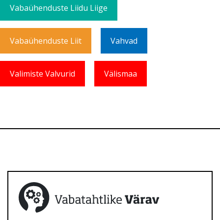
Vabaühenduste Liidu Liige
Vabaühenduste Liit
Vahvad
Valimiste Valvurid
Välismaa