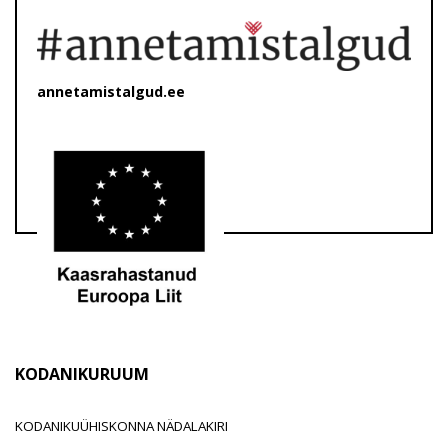
annetamistalgud.ee
KODANIKURUUM
KODANIKUÜHISKONNA NÄDALAKIRI