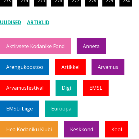
273
274
275
276
277
278
279
280
UUDISED
ARTIKLID
Aktiivsete Kodanike Fond
Anneta
Arengukoostöö
Artikkel
Arvamus
Arvamusfestival
Digi
EMSL
EMSLi Liige
Euroopa
Hea Kodaniku Klubi
Keskkond
Kool