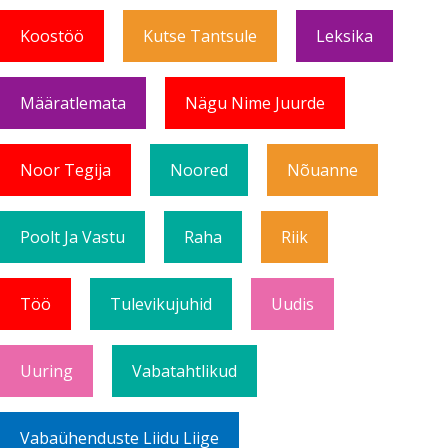
Koostöö
Kutse Tantsule
Leksika
Määratlemata
Nägu Nime Juurde
Noor Tegija
Noored
Nõuanne
Poolt Ja Vastu
Raha
Riik
Töö
Tulevikujuhid
Uudis
Uuring
Vabatahtlikud
Vabaühenduste Liidu Liige