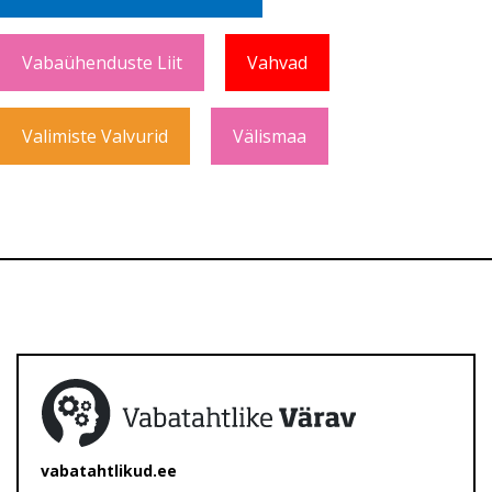
Vabaühenduste Liit
Vahvad
Valimiste Valvurid
Välismaa
vabatahtlikud.ee