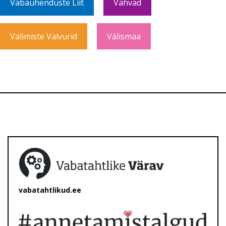
Vabaühenduste Liit
Vahvad
Valimiste Valvurid
Välismaa
vabatahtlikud.ee