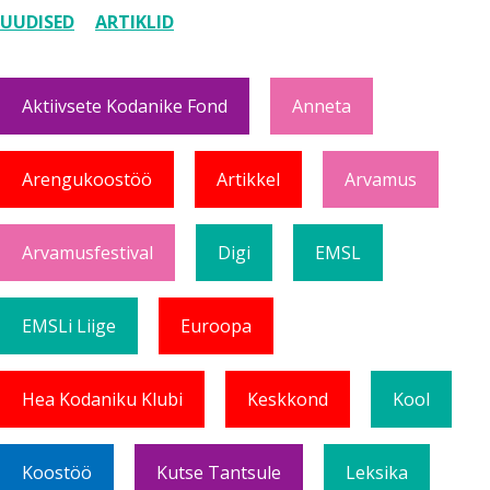
UUDISED
ARTIKLID
Aktiivsete Kodanike Fond
Anneta
Arengukoostöö
Artikkel
Arvamus
Arvamusfestival
Digi
EMSL
EMSLi Liige
Euroopa
Hea Kodaniku Klubi
Keskkond
Kool
Koostöö
Kutse Tantsule
Leksika