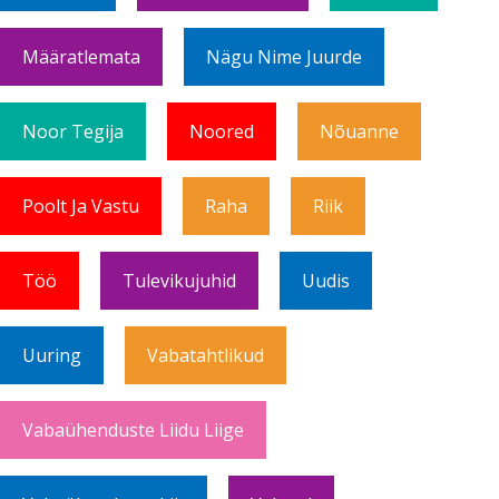
Määratlemata
Nägu Nime Juurde
Noor Tegija
Noored
Nõuanne
Poolt Ja Vastu
Raha
Riik
Töö
Tulevikujuhid
Uudis
Uuring
Vabatahtlikud
Vabaühenduste Liidu Liige