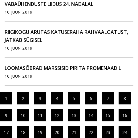
VABAÜHENDUSTE LIIDUS 24. NÄDALAL
10. JUUNI 2019
RIIGIKOGU ARUTAS KATUSERAHA RAHVAALGATUST,
JÄTKAB SÜGISEL
10. JUUNI 2019
LOOMASÕBRAD MARSSISID PIRITA PROMENAADIL
10. JUUNI 2019
1
2
3
4
5
6
7
8
9
10
11
12
13
14
15
16
17
18
19
20
21
22
23
24