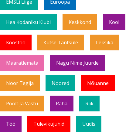
EMSLi Liige
Euroopa
Hea Kodaniku Klubi
Keskkond
Kool
Koostöö
Kutse Tantsule
Leksika
Määratlemata
Nägu Nime Juurde
Noor Tegija
Noored
Nõuanne
Poolt Ja Vastu
Raha
Riik
Töö
Tulevikujuhid
Uudis