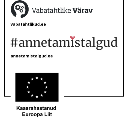
vabatahtlikud.ee
annetamistalgud.ee