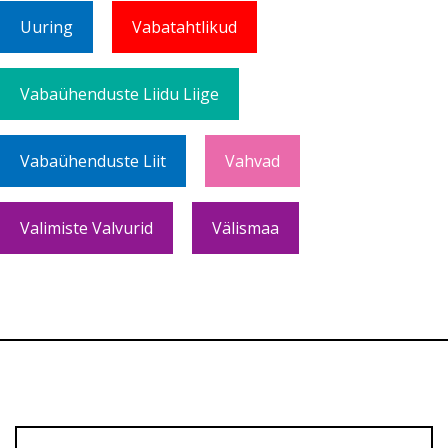
Uuring
Vabatahtlikud
Vabaühenduste Liidu Liige
Vabaühenduste Liit
Vahvad
Valimiste Valvurid
Välismaa