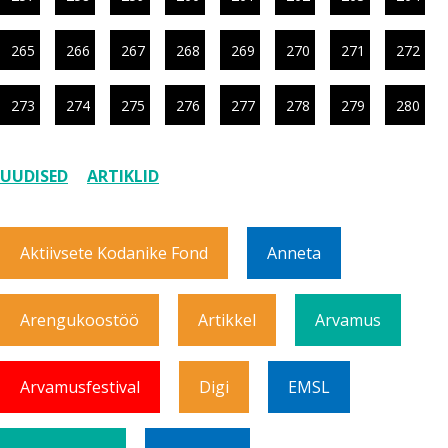
265
266
267
268
269
270
271
272
273
274
275
276
277
278
279
280
UUDISED
ARTIKLID
Aktiivsete Kodanike Fond
Anneta
Arengukoostöö
Artikkel
Arvamus
Arvamusfestival
Digi
EMSL