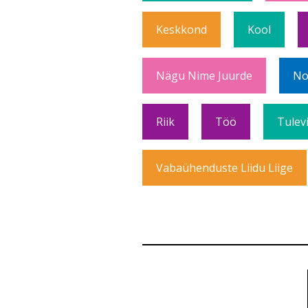
Keskkond
Kool
Nägu Nime Juurde
No
Riik
Töö
Tulev
Vabaühenduste Liidu Liige