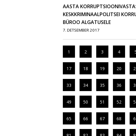
AASTA KORRUPTSIOONIVASTA
KESKKRIMINAALPOLITSEI KOR
BÜROO ALGATUSELE
7. DETSEMBER 2017
1
2
3
4
17
18
19
20
2
33
34
35
36
3
49
50
51
52
5
65
66
67
68
6
81
82
83
84
8