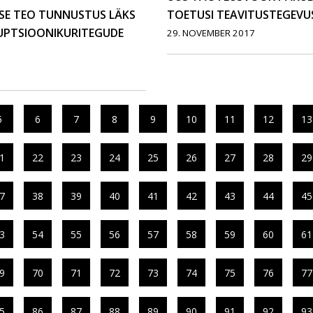
SE TEO TUNNUSTUS LÄKS
TOETUSI TEAVITUSTEGEVU
RUPTSIOONIKURITEGUDE
29. NOVEMBER 2017
5
6
7
8
9
10
11
12
13
1
22
23
24
25
26
27
28
29
7
38
39
40
41
42
43
44
45
3
54
55
56
57
58
59
60
61
9
70
71
72
73
74
75
76
77
5
86
87
88
89
90
91
92
93