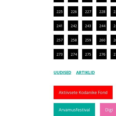
225
226
227
228
2
241
242
243
244
2
257
258
259
260
2
273
274
275
276
2
UUDISED
ARTIKLID
Aktiivsete Kodanike Fond
Arvamusfestival
Digi