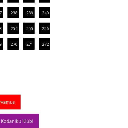
7
238
239
240
3
254
255
256
9
270
271
272
rvamus
 Kodaniku Klubi