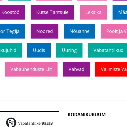
Koostöö
Kutse Tantsule
Leksika
Mää
or Tegija
Noored
Nõuanne
Poolt Ja 
ikujuhid
Uudis
Uuring
Vabatahtlikud
Vabaühenduste Liit
Vahvad
Valimiste Va
KODANIKURUUM