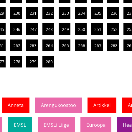
29
230
231
232
233
234
235
236
23
45
246
247
248
249
250
251
252
25
61
262
263
264
265
266
267
268
26
77
278
279
280
Anneta
Arengukoostöö
Artikkel
A
EMSL
EMSLi Liige
Euroopa
Hea