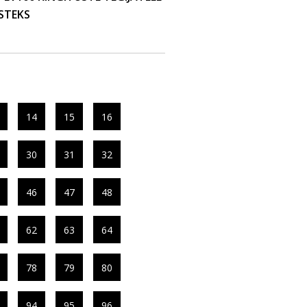
STEKS
14
15
16
30
31
32
46
47
48
62
63
64
78
79
80
94
95
96