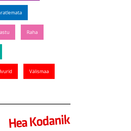
ratlemata
Vastu
Raha
lvurid
Välismaa