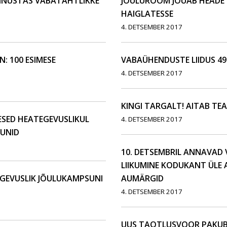
UNNUSTAS VABATAHTLIKKE
JÕULURÕÕM JÕUAB HEADE 
HAIGLATESSE
4. DETSEMBER 2017
: 100 ESIMESE
VABAÜHENDUSTE LIIDUS 49
4. DETSEMBER 2017
KINGI TARGALT! AITAB TEA
ESED HEATEGEVUSLIKUL
4. DETSEMBER 2017
SUNID
10. DETSEMBRIL ANNAVAD V
LIIKUMINE KODUKANT ÜLE
EGEVUSLIK JÕULUKAMPSUNI
AUMÄRGID
4. DETSEMBER 2017
UUS TAOTLUSVOOR PAKUB E