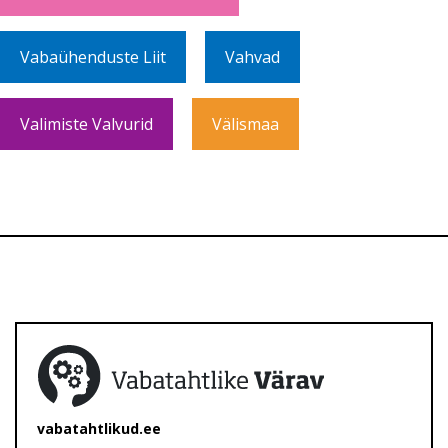
Vabaühenduste Liit
Vahvad
Valimiste Valvurid
Välismaa
vabatahtlikud.ee