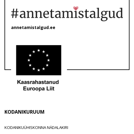
annetamistalgud.ee
KODANIKURUUM
KODANIKUÜHISKONNA NÄDALAKIRI