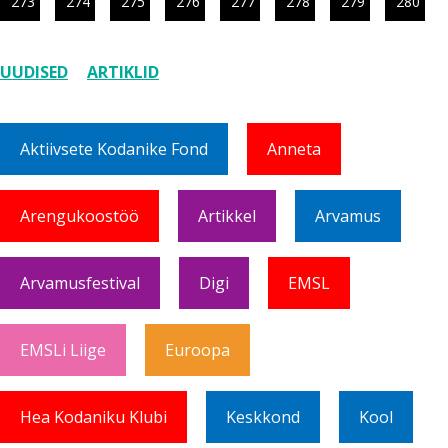
273
274
275
276
277
278
279
280
UUDISED
ARTIKLID
Aktiivsete Kodanike Fond
Anneta
Arengukoostöö
Artikkel
Arvamus
Arvamusfestival
Digi
EMSL
EMSLi Liige
Euroopa
Hea Kodaniku Klubi
Keskkond
Kool