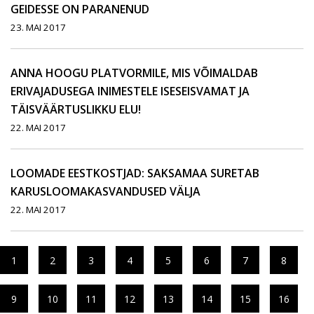
GEIDESSE ON PARANENUD
23. MAI 2017
ANNA HOOGU PLATVORMILE, MIS VÕIMALDAB
ERIVAJADUSEGA INIMESTELE ISESEISVAMAT JA
TÄISVÄÄRTUSLIKKU ELU!
22. MAI 2017
LOOMADE EESTKOSTJAD: SAKSAMAA SURETAB
KARUSLOOMAKASVANDUSED VÄLJA
22. MAI 2017
1
2
3
4
5
6
7
8
9
10
11
12
13
14
15
16