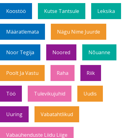
Koostöö
Kutse Tantsule
Leksika
Määratlemata
Nägu Nime Juurde
Noor Tegija
Noored
Nõuanne
Poolt Ja Vastu
Raha
Riik
Töö
Tulevikujuhid
Uudis
Uuring
Vabatahtlikud
Vabaühenduste Liidu Liige