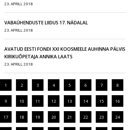
23. APRILL 2018
VABAÜHENDUSTE LIIDUS 17. NÄDALAL
23. APRILL 2018
AVATUD EESTI FONDI XXI KOOSMEELE AUHINNA PÄLVIS
KIRIKUÕPETAJA ANNIKA LAATS
23. APRILL 2018
1
2
3
4
5
6
7
8
9
10
11
12
13
14
15
16
17
18
19
20
21
22
23
24