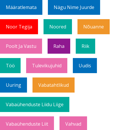
Määratlemata
Nägu Nime Juurde
Noor Tegija
Noored
Nõuanne
Poolt Ja Vastu
Raha
Riik
Töö
Tulevikujuhid
Uudis
Uuring
Vabatahtlikud
Vabaühenduste Liidu Liige
Vabaühenduste Liit
Vahvad