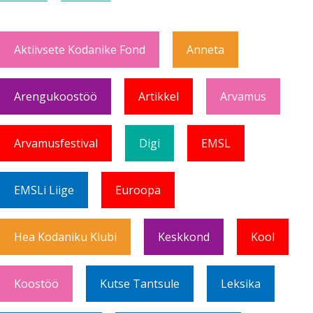
Aktiivsete Kodanike Fond
Anneta
Arengukoostöö
Artikkel
Arvamus
Arvamusfestival
Digi
EMSL
EMSLi Liige
Euroopa
Hea Kodaniku Klubi
Keskkond
Kool
Koostöö
Kutse Tantsule
Leksika