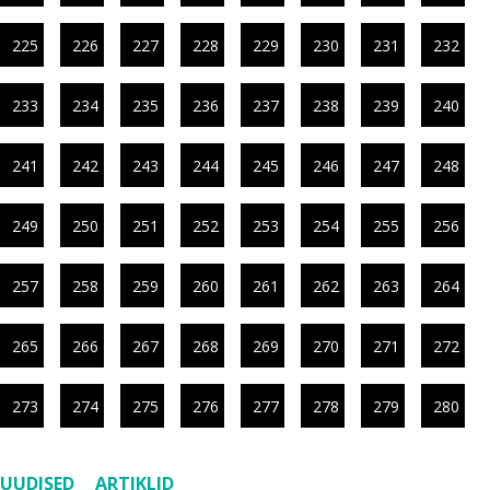
225
226
227
228
229
230
231
232
233
234
235
236
237
238
239
240
241
242
243
244
245
246
247
248
249
250
251
252
253
254
255
256
257
258
259
260
261
262
263
264
265
266
267
268
269
270
271
272
273
274
275
276
277
278
279
280
UUDISED
ARTIKLID