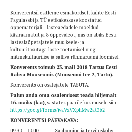
Konverentsil esitleme esmakordselt kahte Eesti
Pagulasabi ja TÜ eetikakeskuse koostatud
õppematerjali – lasteaedadele mõeldud
käsiraamatut ja 8 õppevideot, mis on abiks Eesti
lasteaiaõpetajatele muu keele- ja
kultuuritasutaga laste toetamisel ning
mitmekultuurilise ja salliva rühmaruumi loomisel.
Konverents toimub 23. mail 2018 Tartus Eesti
Rahva Muuseumis (Muuseumi tee 2, Tartu).
Konverents on osalejatele TASUTA.
Palun anda oma osalemisest teada hiljemalt
16. maiks (k.a)
, vastates paarile küsimusele siin:
https://goo.gl/forms/jvaVxVXphMw2at3b2
KONVERENTSI PÄEVAKAVA:
09.30 – 10.00 Saabumine ja tervituskohv