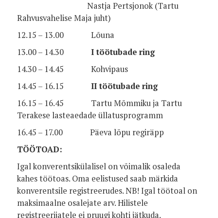
Nastja Pertsjonok (Tartu
Rahvusvahelise Maja juht)
12.15 – 13.00 Lõuna
13.00 – 14.30
I töötubade ring
14.30 – 14.45 Kohvipaus
14.45 – 16.15
II töötubade ring
16.15 – 16.45 Tartu Mõmmiku ja Tartu
Terakese lasteaedade üllatusprogramm
16.45 – 17.00 Päeva lõpu regiräpp
TÖÖTOAD:
Igal konverentsikülalisel on võimalik osaleda
kahes töötoas. Oma eelistused saab märkida
konverentsile registreerudes. NB! Igal töötoal on
maksimaalne osalejate arv. Hilistele
registreerijatele ei pruugi kohti jätkuda.