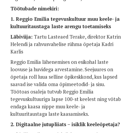
Töötubade nimekiri:
1. Reggio Emilia tegevuskultuur muu keele- ja
kultuuritaustaga laste arengu toetamiseks
Läbiviija:
Tartu Lasteaed Terake, direktor Katrin
Helendi ja rahvusvahelise rühma õpetaja Kadri
Karlis
Reggio Emilia lähenemises on esikohal laste
loovuse ja huvidega arvestamine. Seejuures on
õpetaja roll luua selline õpikeskkond, kus lapsed
saavad ise valida oma õpimeetodid- ja sisu.
Töötoas osaleja tutvub Reggio Emilia
tegevuskultuuriga lapse 100-st keelest ning võtab
endaga kaasa nippe muu keele- ja
kultuuritaustaga laste kaasamiseks.
2. Digitaalne jutupliiats – isiklik keeleõpetaja?