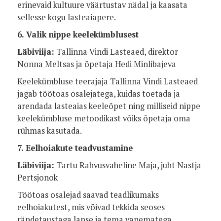
erinevaid kultuure väärtustav nädal ja kaasata
sellesse kogu lasteaiapere.
6. Valik nippe keelekümblusest
Läbiviija:
Tallinna Vindi Lasteaed, direktor
Nonna Meltsas ja õpetaja Hedi Minlibajeva
Keelekümbluse teerajaja Tallinna Vindi Lasteaed
jagab töötoas osalejatega, kuidas toetada ja
arendada lasteaias keeleõpet ning milliseid nippe
keelekümbluse metoodikast võiks õpetaja oma
rühmas kasutada.
7. Eelhoiakute teadvustamine
Läbiviija:
Tartu Rahvusvaheline Maja, juht Nastja
Pertsjonok
Töötoas osalejad saavad teadlikumaks
eelhoiakutest, mis võivad tekkida seoses
rändetaustaga lapse ja tema vanematega.