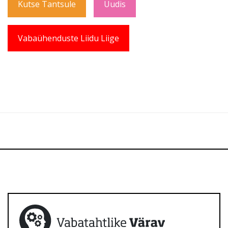
Kutse Tantsule
Uudis
Vabaühenduste Liidu Liige