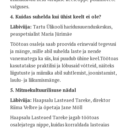
valguses.
4. Kuidas suhelda kui ühist keelt ei ole?
Läbiviija:
Tartu Ülikooli haridusuuenduskeskus,
peaspetsialist Maria Jürimäe
Töötoas osaleja saab proovida erinevaid tegevusi
ja mänge, mille abil suhelda laste ja nende
vanematega ka siis, kui puudub ühine keel.Töötoas
kasutatakse praktilisi ja lõbusaid võtteid, näiteks
liigutuste ja miimika abil suhtlemist, joonistamist,
laulu- ja liikumismänge.
5. Mitmekultuurilisuse nädal
Läbiviija:
Haapsalu Lasteaed Tareke, direktor
Riima Velbre ja õpetaja Jane Möll
Haapsalu Lasteaed Tareke jagab töötoas
osalejatega nippe, kuidas korraldada lasteaias