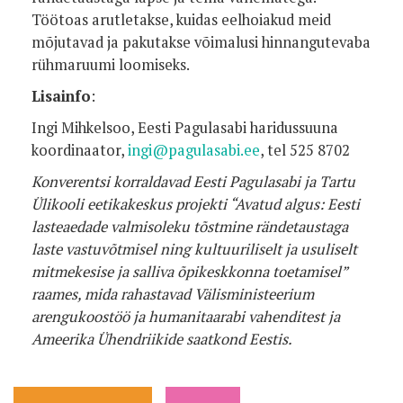
Töötoas arutletakse, kuidas eelhoiakud meid
mõjutavad ja pakutakse võimalusi hinnangutevaba
rühmaruumi loomiseks.
Lisainfo
:
Ingi Mihkelsoo, Eesti Pagulasabi haridussuuna
koordinaator,
ingi@pagulasabi.ee
, tel 525 8702
Konverentsi korraldavad Eesti Pagulasabi ja Tartu
Ülikooli eetikakeskus projekti “Avatud algus: Eesti
lasteaedade valmisoleku tõstmine rändetaustaga
laste vastuvõtmisel ning kultuuriliselt ja usuliselt
mitmekesise ja salliva õpikeskkonna toetamisel”
raames, mida rahastavad Välisministeerium
arengukoostöö ja humanitaarabi vahenditest ja
Ameerika Ühendriikide saatkond Eestis.