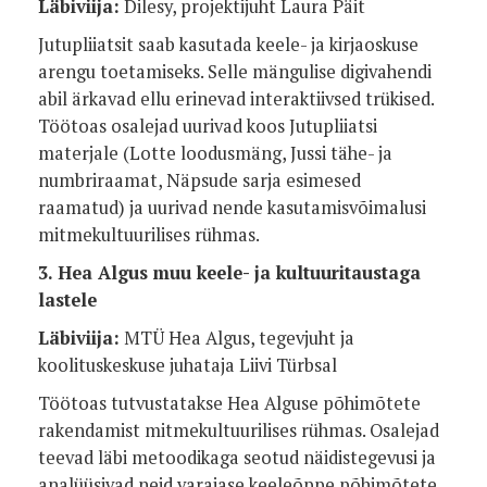
Läbiviija:
Dilesy, projektijuht Laura Päit
Jutupliiatsit saab kasutada keele- ja kirjaoskuse
arengu toetamiseks. Selle mängulise digivahendi
abil ärkavad ellu erinevad interaktiivsed trükised.
Töötoas osalejad uurivad koos Jutupliiatsi
materjale (Lotte loodusmäng, Jussi tähe- ja
numbriraamat, Näpsude sarja esimesed
raamatud) ja uurivad nende kasutamisvõimalusi
mitmekultuurilises rühmas.
3. Hea Algus muu keele- ja kultuuritaustaga
lastele
Läbiviija:
MTÜ Hea Algus, tegevjuht ja
koolituskeskuse juhataja Liivi Türbsal
Töötoas tutvustatakse Hea Alguse põhimõtete
rakendamist mitmekultuurilises rühmas. Osalejad
teevad läbi metoodikaga seotud näidistegevusi ja
analüüsivad neid varajase keeleõppe põhimõtete