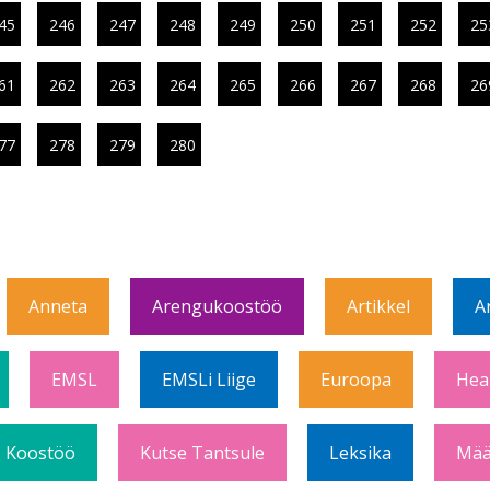
45
246
247
248
249
250
251
252
25
61
262
263
264
265
266
267
268
26
77
278
279
280
Anneta
Arengukoostöö
Artikkel
A
EMSL
EMSLi Liige
Euroopa
Hea
Koostöö
Kutse Tantsule
Leksika
Mää