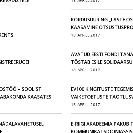
KEVADISTELE
18. APRILL 2017
KORDUSUURING „LASTE OS
KAASAMINE OTSUSTUSPRO
RENTS
18. APRILL 2017
AVATUD EESTI FONDI TÄN
ISTREERUGE!
TÕSTAB ESILE SOLIDAARS
18. APRILL 2017
OSTÖÖ – SOOLIST
EV100 KINGITUSTE TEGEMI
VABAKONDA KAASATES
VÄIKETOETUSTE TAOTLU
18. APRILL 2017
B NÄDALAVAHETUSEL
E-RIIGI AKADEEMIA PAKUB
E
KOMMUNIKATSIOONIASSIS