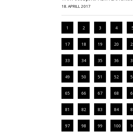
18. APRILL 2017
1
2
3
4
17
18
19
20
2
33
34
35
36
3
49
50
51
52
5
65
66
67
68
6
81
82
83
84
8
97
98
99
100
1