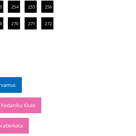
3
254
255
256
9
270
271
272
rvamus
 Kodaniku Klubi
ratlemata