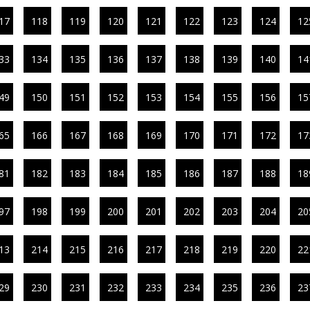
17
118
119
120
121
122
123
124
12
33
134
135
136
137
138
139
140
14
49
150
151
152
153
154
155
156
15
65
166
167
168
169
170
171
172
17
81
182
183
184
185
186
187
188
18
97
198
199
200
201
202
203
204
20
13
214
215
216
217
218
219
220
22
29
230
231
232
233
234
235
236
23