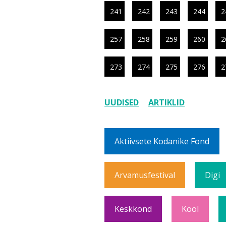
241
242
243
244
2
257
258
259
260
2
273
274
275
276
2
UUDISED
ARTIKLID
Aktiivsete Kodanike Fond
Arvamusfestival
Digi
Keskkond
Kool