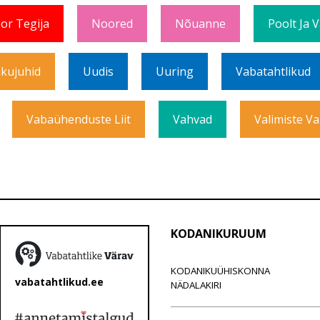
or Tegija
Noored
Nõuanne
Poolt Ja 
ikujuhid
Uudis
Uuring
Vabatahtlikud
Vabaühenduste Liit
Vahvad
Valimiste Va
KODANIKURUUM
KODANIKUÜHISKONNA
vabatahtlikud.ee
NÄDALAKIRI