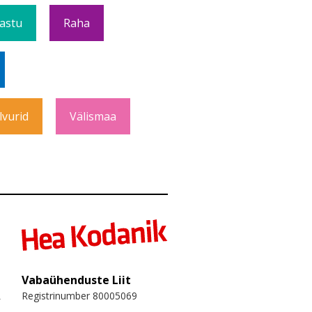
Vastu
Raha
lvurid
Välismaa
Vabaühenduste Liit
Registrinumber 80005069