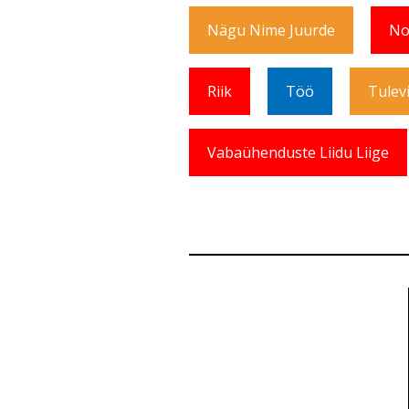
Nägu Nime Juurde
No
Riik
Töö
Tulev
Vabaühenduste Liidu Liige