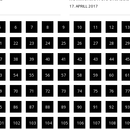
17. APRILL 2017
5
6
7
8
9
10
11
12
13
1
22
23
24
25
26
27
28
29
7
38
39
40
41
42
43
44
45
3
54
55
56
57
58
59
60
61
9
70
71
72
73
74
75
76
77
5
86
87
88
89
90
91
92
93
01
102
103
104
105
106
107
108
10