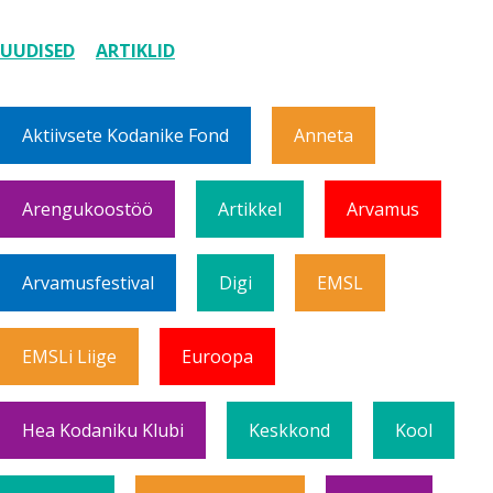
UUDISED
ARTIKLID
Aktiivsete Kodanike Fond
Anneta
Arengukoostöö
Artikkel
Arvamus
Arvamusfestival
Digi
EMSL
EMSLi Liige
Euroopa
Hea Kodaniku Klubi
Keskkond
Kool