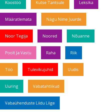
Koostöö
Kutse Tantsule
Leksika
Määratlemata
Nägu Nime Juurde
Noor Tegija
Noored
Nõuanne
Poolt Ja Vastu
Raha
Riik
Töö
Tulevikujuhid
Uudis
Uuring
Vabatahtlikud
Vabaühenduste Liidu Liige