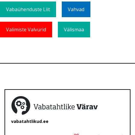
Vabaühenduste Liit
Vahvad
Valimiste Valvurid
Välismaa
vabatahtlikud.ee