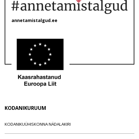
annetamistalgud.ee
KODANIKURUUM
KODANIKUÜHISKONNA NÄDALAKIRI