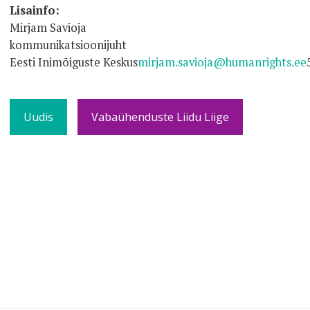
Lisainfo:
Mirjam Savioja
kommunikatsioonijuht
Eesti Inimõiguste Keskus
mirjam.savioja@humanrights.ee
Uudis
Vabaühenduste Liidu Liige