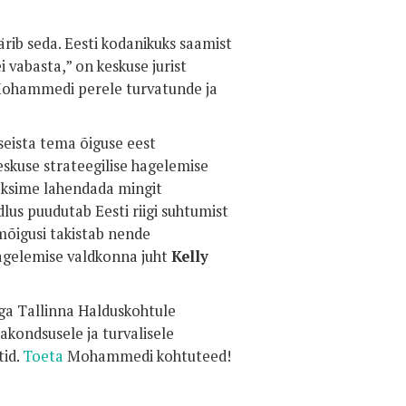
rib seda. Eesti kodanikuks saamist
i vabasta,” on keskuse jurist
Mohammedi perele turvatunde ja
eista tema õiguse eest
eskuse strateegilise hagelemise
aaksime lahendada mingit
us puudutab Eesti riigi suhtumist
imõigusi takistab nende
hagelemise valdkonna juht
Kelly
iga Tallinna Halduskohtule
dakondsusele ja turvalisele
tid.
Toeta
Mohammedi kohtuteed!