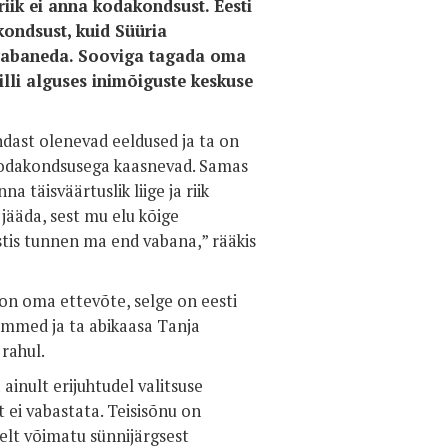
iik ei anna kodakondsust. Eesti
kondsust, kuid Süüria
vabaneda. Sooviga tagada oma
lli alguses inimõiguste keskuse
dast olenevad eeldused ja ta on
 kodakondsusega kaasnevad. Samas
 täisväärtuslik liige ja riik
 jääda, sest mu elu kõige
estis tunnen ma end vabana,” rääkis
 on oma ettevõte, selge on eesti
hammed ja ta abikaasa Tanja
rahul.
inult erijuhtudel valitsuse
 ei vabastata. Teisisõnu on
elt võimatu sünnijärgsest