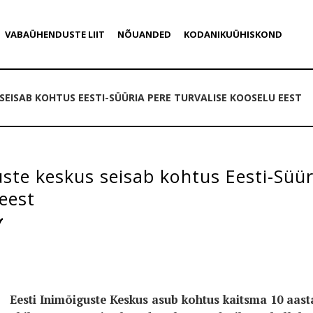
VABAÜHENDUSTE LIIT
NÕUANDED
KODANIKUÜHISKOND
SEISAB KOHTUS EESTI-SÜÜRIA PERE TURVALISE KOOSELU EEST
ste keskus seisab kohtus Eesti-Süür
eest
Eesti Inimõiguste Keskus asub kohtus kaitsma 10 aast