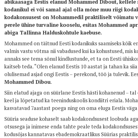
abikaasaga Eestis elanud Mohammed Dibout, kellele r
kodanikul ei või samal ajal olla mõne muu riigi koda
kodakonsusest on Mohammedil praktiliselt võimatu 
perele ühine turvaline kooselu, esitas Mohammed apri
abiga Tallinna Halduskohtule kaebuse.
Mohammed on täitnud Eesti kodanikuks saamiseks kõik en
valmis vastu võtma nii vabadused kui ka kohustused, mis
annaks see tema sõnul kindlustunde, et ta on Eesti ühiskonna
kaitseb teda. “Olen elanud Eestis 10 aastat ja tahan ka siia
olulisemad asjad ongi Eestis – perekond, töö ja tulevik. E
Mohammed Dibou
.
Siin elatud ajaga on süürlane Eestis hästi kohanenud – tal
keel ja lõpetatud ka teeninduskoolis kondiitri eriala. Mo
kasvatavad 7aastast poega ning on oma eluga Eestis väga 
Süüria seaduse kohaselt saab kodakondsusest loobuda aga a
otsusega ja inimese enda tahte peale teda kodakondsusest
kodusõjas kannatavas ebademokraatlikus Süürias praktilis