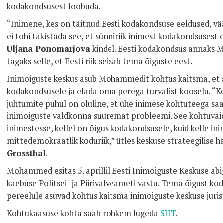
kodakondsusest loobuda.
“Inimene, kes on täitnud Eesti kodakondsuse eeldused, vää
ei tohi takistada see, et sünniriik inimest kodakondsusest e
Uljana Ponomarjova
kindel. Eesti kodakondsus annaks 
tagaks selle, et Eesti riik seisab tema õiguste eest.
Inimõiguste keskus asub Mohammedit kohtus kaitsma, et s
kodakondsusele ja elada oma perega turvalist kooselu. “K
juhtumite puhul on oluline, et ühe inimese kohtuteega s
inimõiguste valdkonna suuremat probleemi. See kohtuvaidl
inimestesse, kellel on õigus kodakondsusele, kuid kelle in
mittedemokraatlik koduriik,” ütles keskuse strateegilise 
Grossthal
.
Mohammed esitas 5. aprillil Eesti Inimõiguste Keskuse ab
kaebuse Politsei- ja Piirivalveameti vastu. Tema õigust ko
pereelule asuvad kohtus kaitsma inimõiguste keskuse juris
Kohtukaasuse kohta saab rohkem lugeda
SIIT
.