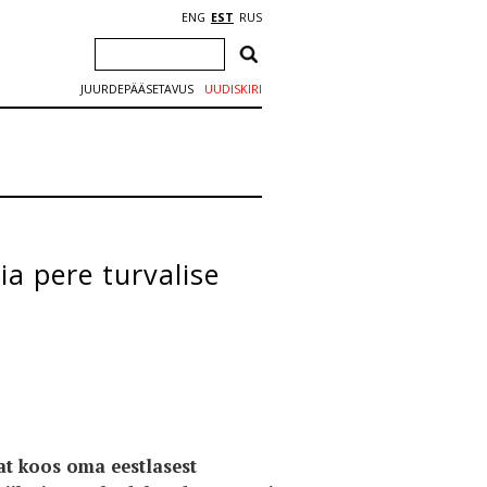
ENG
EST
RUS
JUURDEPÄÄSETAVUS
UUDISKIRI
ia pere turvalise
at koos oma eestlasest