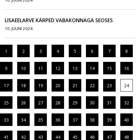
10. JUUNI 2024
LISAEELARVE KÄRPED VABAKONNAGA SEOSES
10. JUUNI 2024
1
2
3
4
5
6
7
8
9
10
11
12
13
14
15
16
17
18
19
20
21
22
23
24
25
26
27
28
29
30
31
32
33
34
35
36
37
38
39
40
41
42
43
44
45
46
47
48