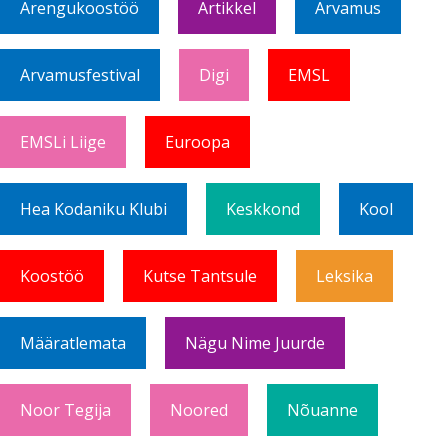
Arengukoostöö
Artikkel
Arvamus
Arvamusfestival
Digi
EMSL
EMSLi Liige
Euroopa
Hea Kodaniku Klubi
Keskkond
Kool
Koostöö
Kutse Tantsule
Leksika
Määratlemata
Nägu Nime Juurde
Noor Tegija
Noored
Nõuanne