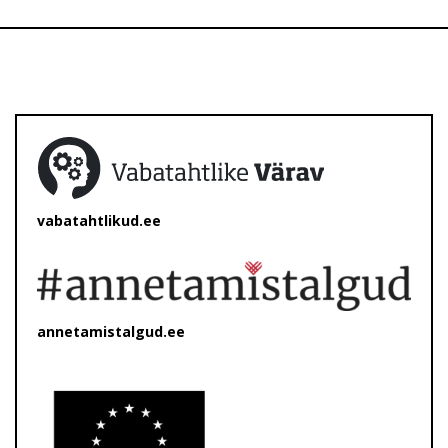
vabatahtlikud.ee
annetamistalgud.ee