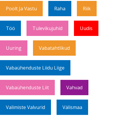
Poolt Ja Vastu
Raha
Riik
Töö
Tulevikujuhid
Uudis
Uuring
Vabatahtlikud
Vabaühenduste Liidu Liige
Vabaühenduste Liit
Vahvad
Valimiste Valvurid
Välismaa