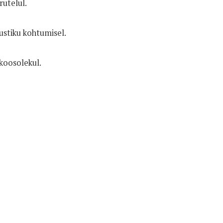
rutelul.
ustiku kohtumisel.
okoosolekul.