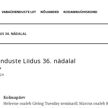
VABAÜHENDUSTE LIIT
NÕUANDED
KODANIKUÜHISKOND
US 36. NÄDALAL
duste Liidus 36. nädalal
024
Kolmapäev
Heleene osaleb Giving Tuesday seminaril. Marcus osaleb K