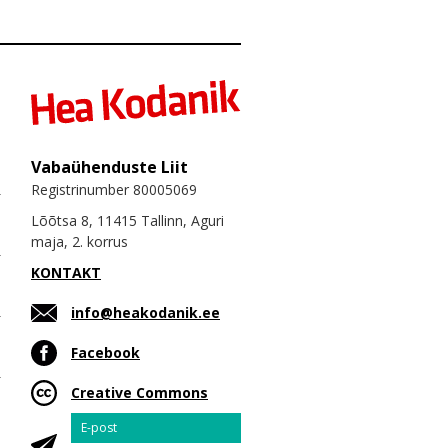
Vabaühenduste Liit
Registrinumber 80005069
Lõõtsa 8, 11415 Tallinn, Aguri
maja, 2. korrus
KONTAKT
info@heakodanik.ee
Facebook
Creative Commons
Email