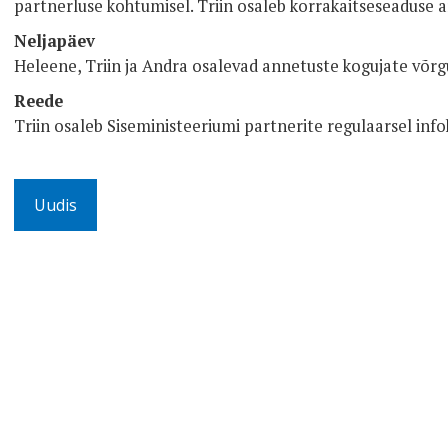
partnerluse kohtumisel. Triin osaleb korrakaitseseaduse a
Neljapäev
Heleene, Triin ja Andra osalevad annetuste kogujate võrg
Reede
Triin osaleb Siseministeeriumi partnerite regulaarsel inf
Uudis