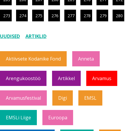
273
274
275
276
277
278
279
280
UUDISED
ARTIKLID
Aktiivsete Kodanike Fond
Anneta
Arengukoostöö
Artikkel
Arvamus
Arvamusfestival
Digi
EMSL
EMSLi Liige
Euroopa