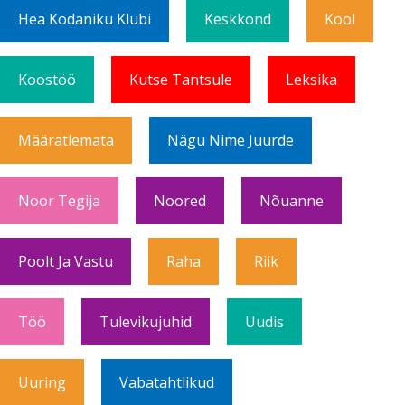
Hea Kodaniku Klubi
Keskkond
Kool
Koostöö
Kutse Tantsule
Leksika
Määratlemata
Nägu Nime Juurde
Noor Tegija
Noored
Nõuanne
Poolt Ja Vastu
Raha
Riik
Töö
Tulevikujuhid
Uudis
Uuring
Vabatahtlikud