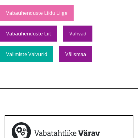
Vabaühenduste Liidu Liige
Vabaühenduste Liit
Vahvad
Valimiste Valvurid
Välismaa