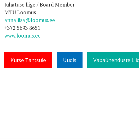
Juhatuse liige / Board Member
MTÜ Loomus
annaliisa@loomus.ee
+372 5693 8651
www.loomus.ee
Kutse Tantsule
Uudis
Vabaühenduste Liid