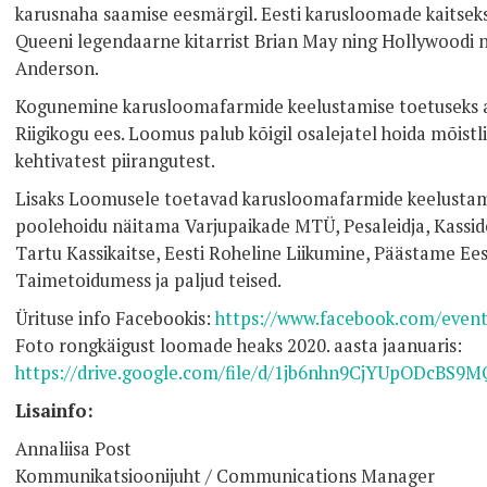
karusnaha saamise eesmärgil. Eesti karusloomade kaitsek
Queeni legendaarne kitarrist Brian May ning Hollywoodi 
Anderson.
Kogunemine karusloomafarmide keelustamise toetuseks a
Riigikogu ees. Loomus palub kõigil osalejatel hoida mõistli
kehtivatest piirangutest.
Lisaks Loomusele toetavad karusloomafarmide keelustami
poolehoidu näitama Varjupaikade MTÜ, Pesaleidja, Kassid
Tartu Kassikaitse, Eesti Roheline Liikumine, Päästame Ee
Taimetoidumess ja paljud teised.
Ürituse info Facebookis:
https://www.facebook.com/even
Foto rongkäigust loomade heaks 2020. aasta jaanuaris:
https://drive.google.com/file/d/1jb6nhn9CjYUpODcBS9M
Lisainfo:
Annaliisa Post
Kommunikatsioonijuht / Communications Manager