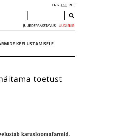
ENG
EST
RUS
JUURDEPÄÄSETAVUS
UUDISKIRI
RMIDE KEELUSTAMISELE
näitama toetust
 keelustab karusloomafarmid.