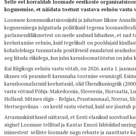
Selle eel korraldab loomade eestkoste organisatsioo
kogunemise, et näidata toetust vastava eelnõu vastu 
Loomuse kommunikatsioonijuhi ja juhatuse liikme Annaliis
kogunemisega julgustada poliitikuid tegema loomasõbrali
parlamendiliikmetest on meile andnud lubaduse, et nad 
keelustamise eelnõu, kuid tegelikult on pooldajaid kindl
kohalolekuga tunnustada positiivseid muudatusi seadusloo
aeg liituda riikidega, kus julm karusloomatööstus on juba k
Kui Riigikogu eelnõu vastu võtab, on 2026. aasta 1. jaanu
üksnes või peamiselt karusnaha tootmise eesmärgil. Esime
karusloomafarmid keelustasid, olid Ühendkuningriik (2000) 
vastu võtnud Põhja-Makedoonia, Sloveenia, Horvaatia, Lu
Holland. Mitmes riigis – Belgias, Prantsusmaal, Norras, Sl
Hertsegoviinas – on keeld vastu võetud, kuid see jõustub 
Arvamusküsitlused näitavad, et Eesti elanikud soovivad k
sügisel Loomuse tellitud ja Kantar Emori läbiviidud uuring
inimestest selliste loomade nagu rebaste ja naaritsate k