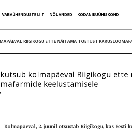
VABAÜHENDUSTE LIIT
NÕUANDED
KODANIKUÜHISKOND
MAPÄEVAL RIIGIKOGU ETTE NÄITAMA TOETUST KARUSLOOMAFA
kutsub kolmapäeval Riigikogu ette 
omafarmide keelustamisele
Kolmapäeval, 2. juunil otsustab Riigikogu, kas Eesti