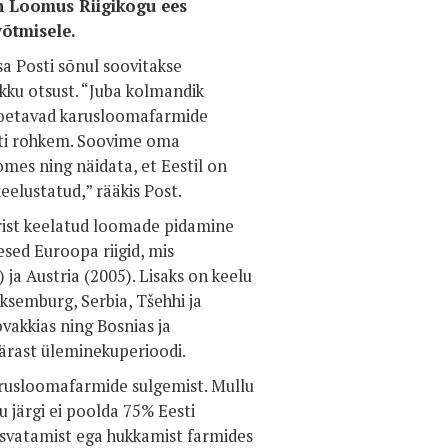
n Loomus Riigikogu ees
võtmisele.
a Posti sõnul soovitakse
kku otsust. “Juba kolmandik
toetavad karusloomafarmide
asti rohkem. Soovime oma
mes ning näidata, et Eestil on
eelustatud,” rääkis Post.
arist keelatud loomade pidamine
sed Euroopa riigid, mis
ja Austria (2005). Lisaks on keelu
ksemburg, Serbia, Tšehhi ja
ovakkias ning Bosnias ja
pärast üleminekuperioodi.
arusloomafarmide sulgemist. Mullu
u järgi ei poolda 75% Eesti
asvatamist ega hukkamist farmides