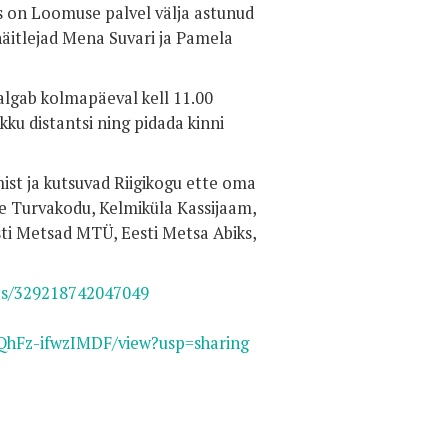
s on Loomuse palvel välja astunud
näitlejad Mena Suvari ja Pamela
lgab kolmapäeval kell 11.00
kku distantsi ning pidada kinni
st ja kutsuvad Riigikogu ette oma
e Turvakodu, Kelmiküla Kassijaam,
sti Metsad MTÜ, Eesti Metsa Abiks,
ts/329218742047049
QhFz-ifwzIMDF/view?usp=sharing