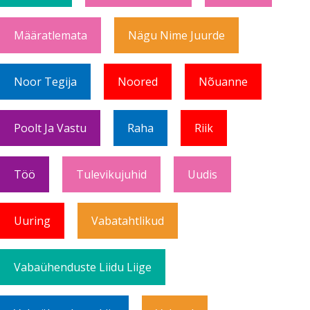
Määratlemata
Nägu Nime Juurde
Noor Tegija
Noored
Nõuanne
Poolt Ja Vastu
Raha
Riik
Töö
Tulevikujuhid
Uudis
Uuring
Vabatahtlikud
Vabaühenduste Liidu Liige