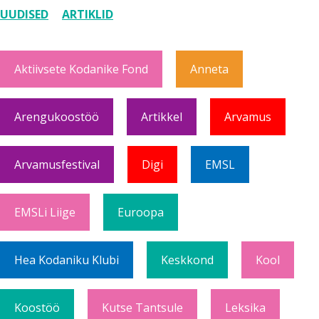
UUDISED
ARTIKLID
Aktiivsete Kodanike Fond
Anneta
Arengukoostöö
Artikkel
Arvamus
Arvamusfestival
Digi
EMSL
EMSLi Liige
Euroopa
Hea Kodaniku Klubi
Keskkond
Kool
Koostöö
Kutse Tantsule
Leksika