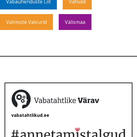
Vabaühenduste Liit
Vahvad
Valimiste Valvurid
Välismaa
vabatahtlikud.ee