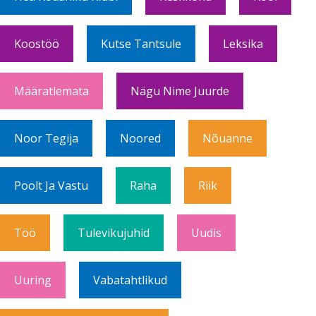
Koostöö
Kutse Tantsule
Leksika
Määratlemata
Nägu Nime Juurde
Noor Tegija
Noored
Nõuanne
Poolt Ja Vastu
Raha
Riik
Töö
Tulevikujuhid
Uudis
Uuring
Vabatahtlikud