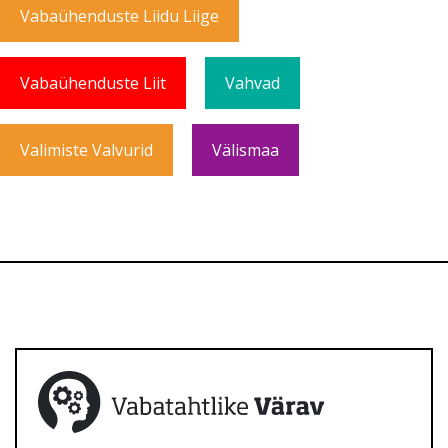
Vabaühenduste Liidu Liige
Vabaühenduste Liit
Vahvad
Valimiste Valvurid
Välismaa