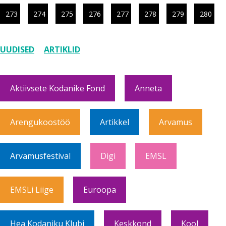
273
274
275
276
277
278
279
280
UUDISED
ARTIKLID
Aktiivsete Kodanike Fond
Anneta
Arengukoostöö
Artikkel
Arvamus
Arvamusfestival
Digi
EMSL
EMSLi Liige
Euroopa
Hea Kodaniku Klubi
Keskkond
Kool