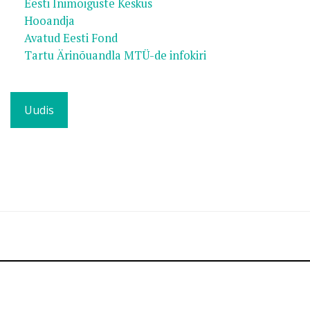
Eesti Inimõiguste Keskus
Hooandja
Avatud Eesti Fond
Tartu Ärinõuandla MTÜ-de infokiri
Uudis