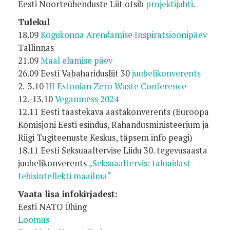
Eesti Noorteühenduste Liit otsib
projektijuhti
.
Tulekul
18.09
Kogukonna Arendamise Inspiratsioonipäev
Tallinnas
21.09
Maal elamise päev
26.09 Eesti Vabaharidusliit 30
juubelikonverents
2.-3.10
III Estonian Zero Waste Conference
12.-13.10
Veganmess 2024
12.11 Eesti taastekava aastakonverents (Euroopa
Komisjoni Eesti esindus, Rahandusministeerium ja
Riigi Tugiteenuste Keskus, täpsem info peagi)
18.11 Eesti Seksuaaltervise Liidu 30. tegevusaasta
juubelikonverents
„Seksuaaltervis: taluaidast
tehisintellekti maailma“
Vaata lisa infokirjadest:
Eesti NATO Ühing
Loomus