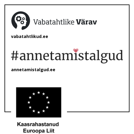
vabatahtlikud.ee
annetamistalgud.ee