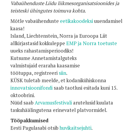
Vabaühenduste Liidu liikmesorganisatsioonides ja
teisteski ühingutes toimuva kohta.
Mõtle vabaühenduste
eetikakoodeksi
uuendamisel
kaasa!
Island, Liechtenstein, Norra ja Euroopa Liit
allkirjastasid kokkuleppe
EMP ja Norra toetuste
uueks rahastamisperioodiks!
Kutsume Annetamistalguteks
valmistujaid eraraha kaasamise
töötuppa, registreeri
siin
.
KÜSK tuletab meelde, et kodanikühiskonna
innovatsioonifondi
saab taotlusi esitada kuni 15.
oktoobrini.
Nüüd saab
Arvamusfestivali
arutelusid kuulata
taskuhäälingutena erinevatel platvormidel.
Tööpakkumised
Eesti Pagulasabi otsib
huvikaitsejuhti
.