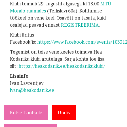
Klubi toimub 29. augustil algusega kl 18.00
MTÜ
Mondo ruumides
(Telliskivi 60a). Kohtumise
töökeel on vene keel. Osavõtt on tasuta, kuid
osalejad peavad ennast
REGISTREERIMA
.
Klubi üritus
Facebook’is:
https://www.facebook.com/events/10331
Tegemist on teise vene keeles toimuva Hea
Kodaniku klubi aruteluga. Sarja kohta loe lisa
siit:
https://heakodanik.ee/heakodanikuklubi/
Lisainfo
Ivan Lavrentjev
ivan@heakodanik.ee
Kutse Tantsule
Uudis