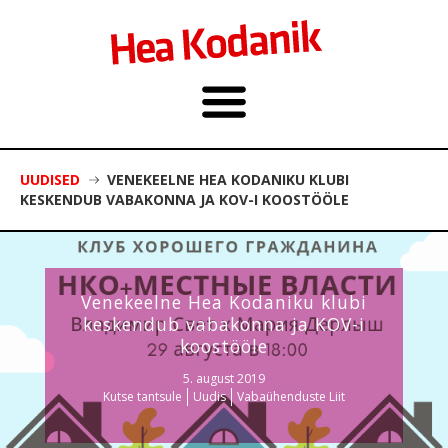
UUDISED
VENEKEELNE HEA KODANIKU KLUBI
KESKENDUB VABAKONNA JA KOV-I KOOSTÖÖLE
Venekeelne Hea Kodaniku klubi
keskendub vabakonna ja KOV-i
koostööle
5. august 2019
Kutse tantsule
Uudis
Vabaühenduste Liit