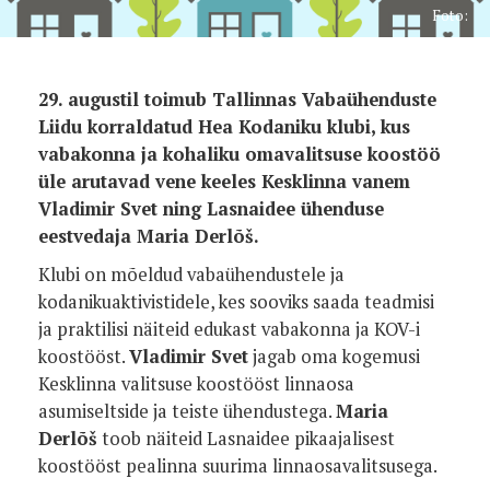
Foto:
29. augustil toimub Tallinnas Vabaühenduste
Liidu korraldatud Hea Kodaniku klubi, kus
vabakonna ja kohaliku omavalitsuse koostöö
üle arutavad vene keeles Kesklinna vanem
Vladimir Svet ning Lasnaidee ühenduse
eestvedaja Maria Derlõš.
Klubi on mõeldud vabaühendustele ja
kodanikuaktivistidele, kes sooviks saada teadmisi
ja praktilisi näiteid edukast vabakonna ja KOV-i
koostööst.
Vladimir Svet
jagab oma kogemusi
Kesklinna valitsuse koostööst linnaosa
asumiseltside ja teiste ühendustega.
Maria
Derlõš
toob näiteid Lasnaidee pikaajalisest
koostööst pealinna suurima linnaosavalitsusega.