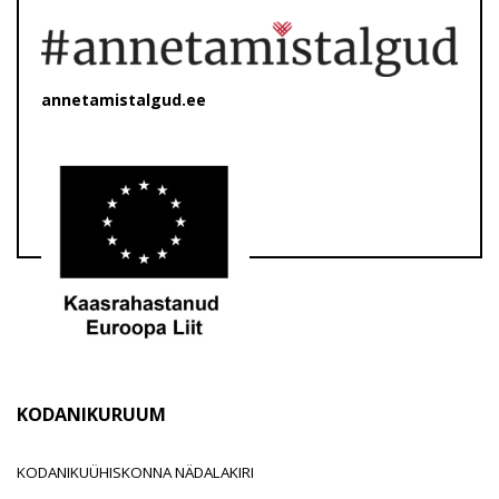
annetamistalgud.ee
KODANIKURUUM
KODANIKUÜHISKONNA NÄDALAKIRI