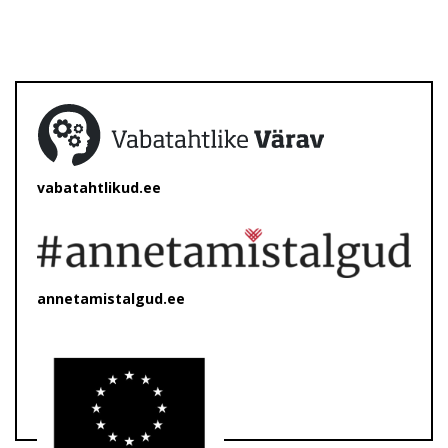
vabatahtlikud.ee
annetamistalgud.ee