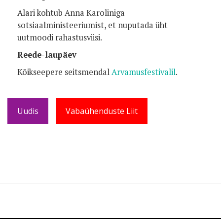
Alari kohtub Anna Karoliniga
sotsiaalministeeriumist, et nuputada üht
uutmoodi rahastusviisi.
Reede-laupäev
Kõikseepere seitsmendal
Arvamusfestivalil
.
Uudis
Vabaühenduste Liit