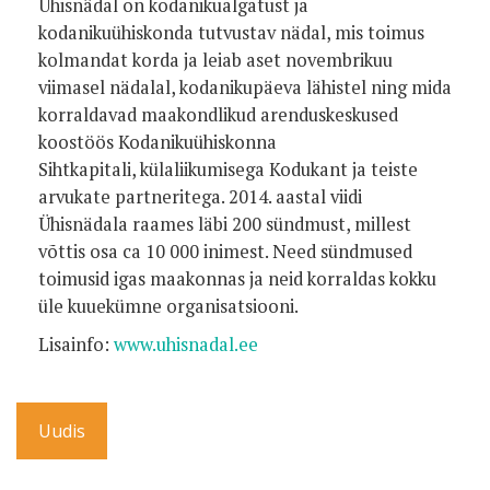
Ühisnädal on kodanikualgatust ja
kodanikuühiskonda tutvustav nädal, mis toimus
kolmandat korda ja leiab aset novembrikuu
viimasel nädalal, kodanikupäeva lähistel ning mida
korraldavad maakondlikud arenduskeskused
koostöös Kodanikuühiskonna
Sihtkapitali, külaliikumisega Kodukant ja teiste
arvukate partneritega. 2014. aastal viidi
Ühisnädala raames läbi 200 sündmust, millest
võttis osa ca 10 000 inimest. Need sündmused
toimusid igas maakonnas ja neid korraldas kokku
üle kuuekümne organisatsiooni.
Lisainfo:
www.uhisnadal.ee
Uudis