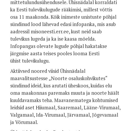
mittetulundusühendusele. Ühisnädalal korraldati
ka Eesti tulevikulugude rääkimisi, millest võttis
osa 11 maakonda. Kõik inimeste unistuste põhjal
sündinud lood lähevad edasi infopanka, mis asub
aadressil misoneesti.err.ee, kust neid saab
tulevikus lugeda ja ka ise kaasa mõelda.
Infopangas olevate lugude põhjal hakatakse
järgmise aasta teises pooles looma Eesti
ühist tulevikulugu.
Aktiivsed noored viisid Ühisnädalal
maavalitsustesse „Noorte osaluskohvikutes“
sündinud ideid, kus arutati üheskoos, kuidas elu
oma maakonnas paremaks muuta ja noorte häält
kuuldavamaks teha. Maavanematega kohtumised
leidsid aset Hiiumaal, Saaremaal, Lääne-Virumaal,
Valgamaal, Ida-Virumaal, Järvamaal, Jõgevamaal
ja Võrumaal.