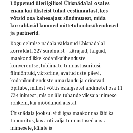
Lõppenud üleriigilisel Ühisnädalal osales
enam kui üksteist tuhat eestimaalast, kes
võtsid osa kahesajast sündmusest, mida
korraldasid kümned mittetulundusühendused
ja partnerid.
Kogu eelmise nädala väldanud Ühisnädalal
korraldati 227 sündmust – kärajaid, talguid,
maakondlikke kodanikuühenduste
konverentse, tublimate tunnustusüritusi,
filmiõhtuid, viktoriine, avatud uste päevi,
kodanikuühenduste ümarlaudu ja erinevad
õpitube, millest võttis esialgsetel andmetel osa 11
734 inimest, mis on üle tuhande viiesaja inimese
rohkem, kui möödunud aastal.
Ühisnädala jooksul viidi igas maakonnas läbi ka
tänuüritus, kus anti välja tunnustused aasta
inimesele, külale ja