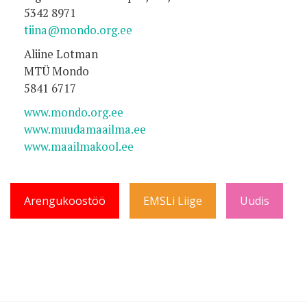
5342 8971
tiina@mondo.org.ee
Aliine Lotman
MTÜ Mondo
5841 6717
www.mondo.org.ee
www.muudamaailma.ee
www.maailmakool.ee
Arengukoostöö
EMSLi Liige
Uudis