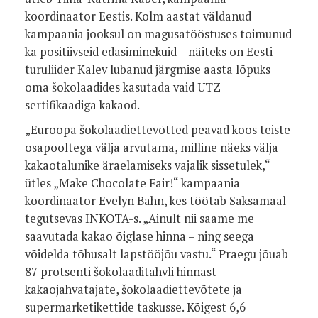
koordinaator Eestis. Kolm aastat väldanud
kampaania jooksul on magusatööstuses toimunud
ka positiivseid edasiminekuid – näiteks on Eesti
turuliider Kalev lubanud järgmise aasta lõpuks
oma šokolaadides kasutada vaid UTZ
sertifikaadiga kakaod.
„Euroopa šokolaadiettevõtted peavad koos teiste
osapooltega välja arvutama, milline näeks välja
kakaotalunike äraelamiseks vajalik sissetulek,“
ütles „Make Chocolate Fair!“ kampaania
koordinaator Evelyn Bahn, kes töötab Saksamaal
tegutsevas INKOTA-s. „Ainult nii saame me
saavutada kakao õiglase hinna – ning seega
võidelda tõhusalt lapstööjõu vastu.“ Praegu jõuab
87 protsenti šokolaaditahvli hinnast
kakaojahvatajate, šokolaadiettevõtete ja
supermarketikettide taskusse. Kõigest 6,6