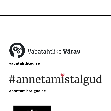
vabatahtlikud.ee
annetamistalgud.ee