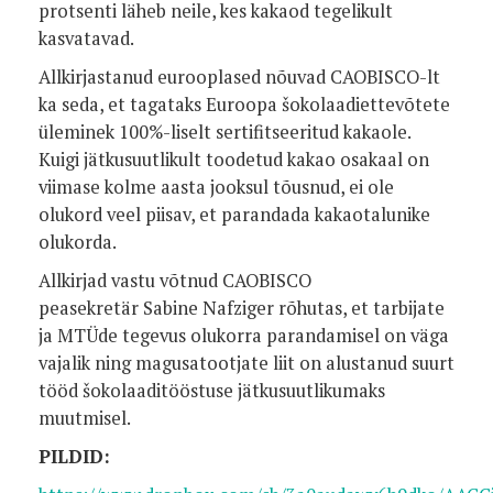
protsenti läheb neile, kes kakaod tegelikult
kasvatavad.
Allkirjastanud eurooplased nõuvad CAOBISCO-lt
ka seda, et tagataks Euroopa šokolaadiettevõtete
üleminek 100%-liselt sertifitseeritud kakaole.
Kuigi jätkusuutlikult toodetud kakao osakaal on
viimase kolme aasta jooksul tõusnud, ei ole
olukord veel piisav, et parandada kakaotalunike
olukorda.
Allkirjad vastu võtnud CAOBISCO
peasekretär Sabine Nafziger rõhutas, et tarbijate
ja MTÜde tegevus olukorra parandamisel on väga
vajalik ning magusatootjate liit on alustanud suurt
tööd šokolaaditööstuse jätkusuutlikumaks
muutmisel.
PILDID: