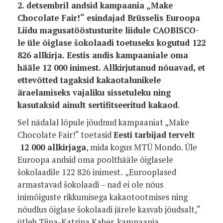
2. detsembril andsid kampaania „Make
Chocolate Fair!“ esindajad Brüsselis Euroopa
Liidu magusatööstusturite liidule CAOBISCO-
le üle õiglase šokolaadi toetuseks kogutud 122
826 allkirja. Eestis andis kampaaniale oma
hääle 12 000 inimest. Allkirjutanud nõuavad, et
ettevõtted tagaksid kakaotalunikele
äraelamiseks vajaliku sissetuleku ning
kasutaksid ainult sertifitseeritud kakaod
.
Sel nädalal lõpule jõudnud kampaaniat „Make
Chocolate Fair!“ toetasid
Eesti tarbijad tervelt
12 000 allkirjaga
, mida kogus MTÜ Mondo. Üle
Euroopa andsid oma poolthääle õiglasele
šokolaadile
122 826 inimest.
„Eurooplased
armastavad šokolaadi – nad ei ole nõus
inimõiguste rikkumisega kakaotootmises ning
nõudlus õiglase šokolaadi järele kasvab jõudsalt,“
ütleb Tiina-Katrina Kaber, kampaania