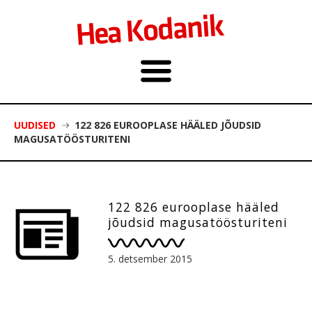
UUDISED
122 826 EUROOPLASE HÄÄLED JÕUDSID
MAGUSATÖÖSTURITENI
122 826 eurooplase hääled
jõudsid magusatöösturiteni
5. detsember 2015