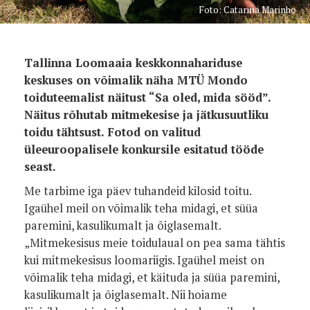
Foto: Catarina Marinho
Tallinna Loomaaia keskkonnahariduse
keskuses on võimalik näha MTÜ Mondo
toiduteemalist näitust “Sa oled, mida sööd”.
Näitus rõhutab mitmekesise ja jätkusuutliku
toidu tähtsust. Fotod on valitud
üleeuroopalisele konkursile esitatud tööde
seast.
Me tarbime iga päev tuhandeid kilosid toitu.
Igaühel meil on võimalik teha midagi, et süüa
paremini, kasulikumalt ja õiglasemalt.
„Mitmekesisus meie toidulaual on pea sama tähtis
kui mitmekesisus loomariigis. Igaühel meist on
võimalik teha midagi, et käituda ja süüa paremini,
kasulikumalt ja õiglasemalt. Nii hoiame