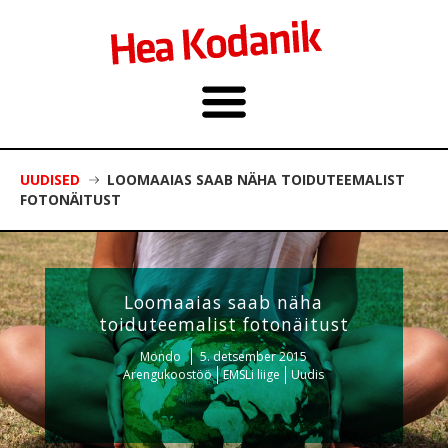
UUDISED
LOOMAAIAS SAAB NÄHA TOIDUTEEMALIST
FOTONÄITUST
Loomaaias saab näha
toiduteemalist fotonäitust
Mondo
5. detsember 2015
Arengukoostöö
EMSLi liige
Uudis