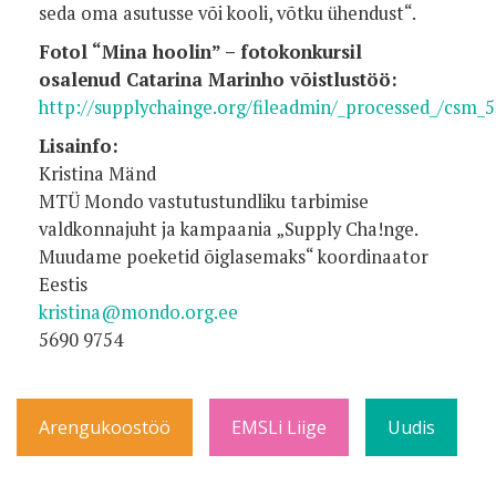
seda oma asutusse või kooli, võtku ühendust“.
Fotol
“Mina hoolin” – fotokonkursil
osalenud Catarina Marinho võistlustöö:
http://supplychainge.org/fileadmin/_processed_/csm
Lisainfo:
Kristina Mänd
MTÜ Mondo vastutustundliku tarbimise
valdkonnajuht ja kampaania „Supply Cha!nge.
Muudame poeketid õiglasemaks“ koordinaator
Eestis
kristina@mondo.org.ee
5690 9754
Arengukoostöö
EMSLi Liige
Uudis