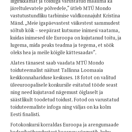
liigirikkamat ja toiduga varustatud maailma ka
järeltulevatele põlvedele,“ ütleb MTÜ Mondo
vastutustundliku tarbimise valdkonnajuht Kristina
Mänd. „Meie igapäevastest väikestest sammudest
sõltub kõik – seepärast kutsume inimesi vaatama,
kuidas inimesed üle Euroopa on kujutanud toitu, ja
lugema, mida peaks teadma ja tegema, et söök
oleks hea ja meile kõigile kättesaadav“.
Alates tänasest saab vaadata MTÜ Mondo
toiduteemalist näitust Tallinna Loomaaia
keskkonnahariduse keskuses. 18 fotot on valitud
üleeuroopalisele konkursile esitatud tööde seast
ning need kujutavad nägemust õiglaselt ja
säästlikult toodetud toidust. Fotod on varustatud
toiduteemaliste infoga ning väljas on ka kolm
Eesti finalisti.
Fotokonkursi korraldas Euroopa ja arengumaade