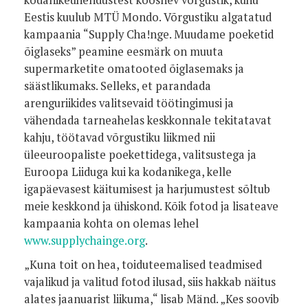
kodanikeühendustest koosnev võrgustik, kuhu
Eestis kuulub MTÜ Mondo. Võrgustiku algatatud
kampaania “Supply Cha!nge. Muudame poeketid
õiglaseks” peamine eesmärk on muuta
supermarketite omatooted õiglasemaks ja
säästlikumaks. Selleks, et parandada
arenguriikides valitsevaid töötingimusi ja
vähendada tarneahelas keskkonnale tekitatavat
kahju, töötavad võrgustiku liikmed nii
üleeuroopaliste poekettidega, valitsustega ja
Euroopa Liiduga kui ka kodanikega, kelle
igapäevasest käitumisest ja harjumustest sõltub
meie keskkond ja ühiskond. Kõik fotod ja lisateave
kampaania kohta on olemas lehel
www.supplychainge.org
.
„Kuna toit on hea, toiduteemalised teadmised
vajalikud ja valitud fotod ilusad, siis hakkab näitus
alates jaanuarist liikuma,“ lisab Mänd. „Kes soovib