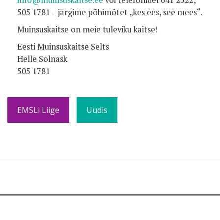
505 1781 – järgime põhimõtet „kes ees, see mees“.
Muinsuskaitse on meie tuleviku kaitse!
Eesti Muinsuskaitse Selts
Helle Solnask
505 1781
EMSLi Liige
Uudis