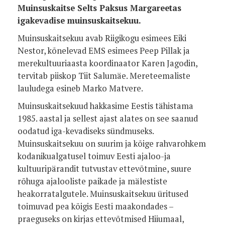
Muinsuskaitse Selts Paksus Margareetas
igakevadise muinsuskaitsekuu.
Muinsuskaitsekuu avab Riigikogu esimees Eiki
Nestor, kõnelevad EMS esimees Peep Pillak ja
merekultuuriaasta koordinaator Karen Jagodin,
tervitab piiskop Tiit Salumäe. Mereteemaliste
lauludega esineb Marko Matvere.
Muinsuskaitsekuud hakkasime Eestis tähistama
1985. aastal ja sellest ajast alates on see saanud
oodatud iga-kevadiseks sündmuseks.
Muinsuskaitsekuu on suurim ja kõige rahvarohkem
kodanikualgatusel toimuv Eesti ajaloo-ja
kultuuripärandit tutvustav ettevõtmine, suure
rõhuga ajalooliste paikade ja mälestiste
heakorratalgutele. Muinsuskaitsekuu üritused
toimuvad pea kõigis Eesti maakondades –
praeguseks on kirjas ettevõtmised Hiiumaal,