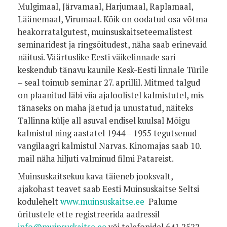
Mulgimaal, Järvamaal, Harjumaal, Raplamaal,
Läänemaal, Virumaal. Kõik on oodatud osa võtma
heakorratalgutest, muinsuskaitseteemalistest
seminaridest ja ringsõitudest, näha saab erinevaid
näitusi. Väärtuslike Eesti väikelinnade sari
keskendub tänavu kaunile Kesk-Eesti linnale Türile
– seal toimub seminar 27. aprillil. Mitmed talgud
on plaanitud läbi viia ajaloolistel kalmistutel, mis
tänaseks on maha jäetud ja unustatud, näiteks
Tallinna külje all asuval endisel kuulsal Mõigu
kalmistul ning aastatel 1944 – 1955 tegutsenud
vangilaagri kalmistul Narvas. Kinomajas saab 10.
mail näha hiljuti valminud filmi Patareist.
Muinsuskaitsekuu kava täieneb jooksvalt,
ajakohast teavet saab Eesti Muinsuskaitse Seltsi
kodulehelt
www.muinsuskaitse.ee
Palume
üritustele ette registreerida aadressil
info@muinsuskaitse.ee
või telefonidel 641 2522,